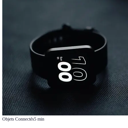
Objets Connectés
5
min