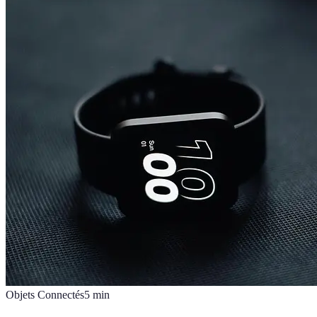
Objets Connectés
5
min