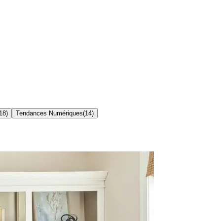
18
)
Tendances Numériques
(
14
)