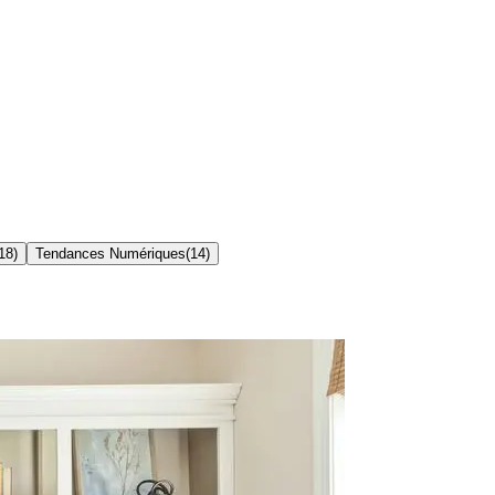
18
)
Tendances Numériques
(
14
)