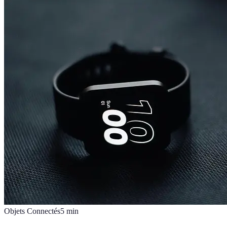
Objets Connectés
5
min