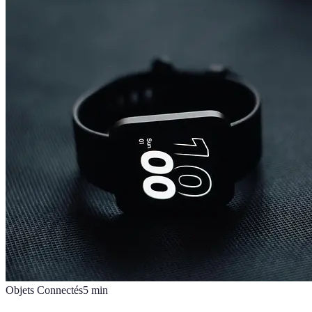
Objets Connectés
5
min