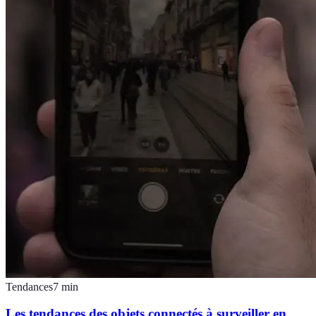
Tendances
7
min
Les tendances des objets connectés à surveiller en