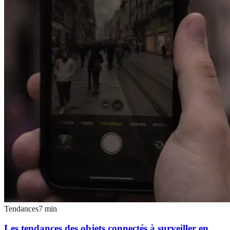
Tendances
7
min
Les tendances des objets connectés à surveiller en