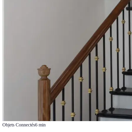
Objets Connectés
6
min