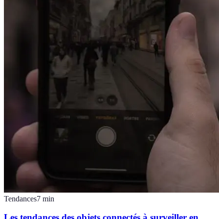
Tendances
7
min
Les tendances des objets connectés à surveiller en