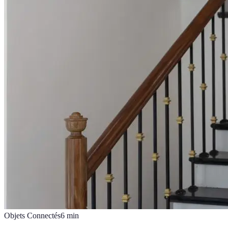
Objets Connectés
6
min