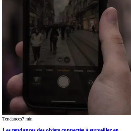
Tendances
7
min
Les tendances des objets connectés à surveiller en