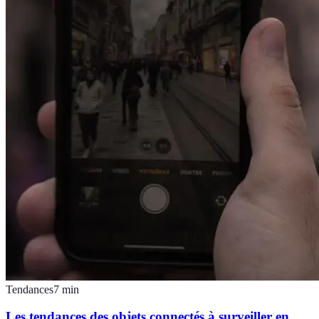
Tendances
7
min
Les tendances des objets connectés à surveiller en