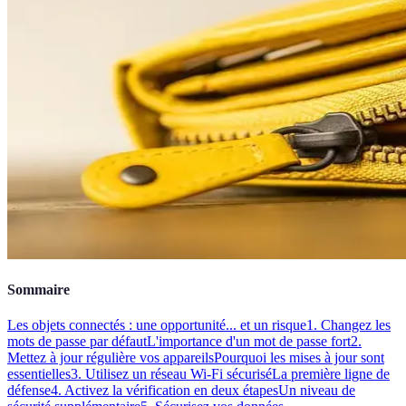
Sommaire
Les objets connectés : une opportunité... et un risque
1. Changez les
mots de passe par défaut
L'importance d'un mot de passe fort
2.
Mettez à jour régulière vos appareils
Pourquoi les mises à jour sont
essentielles
3. Utilisez un réseau Wi-Fi sécurisé
La première ligne de
défense
4. Activez la vérification en deux étapes
Un niveau de