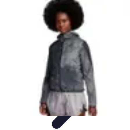
Connect Belgium
Objets Connectés
Guides et Tutoriels
Sécurité des objets
connectés
Tendances
Objets connectés
Connect Belgium