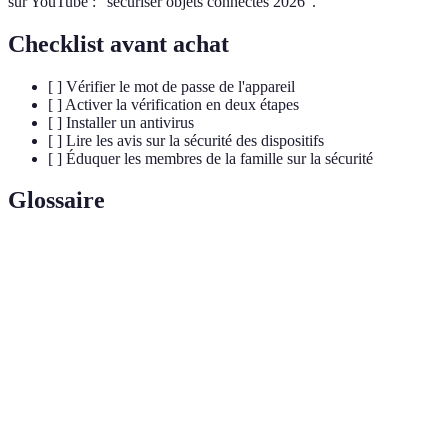
sur YouTube : "sécuriser objets connectés 2026".
Checklist avant achat
[ ] Vérifier le mot de passe de l'appareil
[ ] Activer la vérification en deux étapes
[ ] Installer un antivirus
[ ] Lire les avis sur la sécurité des dispositifs
[ ] Éduquer les membres de la famille sur la sécurité
Glossaire
Terme
Définition
Objets
Dispositifs électroniques capables de se connecter
connectés
à Internet pour échanger des données.
Faiblesse d'un système qui peut être exploitée pour
Vulnérabilité
compromettre la sécurité.