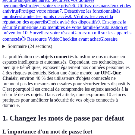
sécurité supplémentaire
5. Sécurisez vos données
personnelles
Protéger votre vie privée
6. Utilisez des pare-feux et des
antivirus
Protégez votre réseau
7. Désactivez les fonctionnalités
inutilisées
Limiter les points d'accès
8. Vérifiez les avis et la
réputation des appareils
Choix avisé des dispositifs
9. Enseignez la
sécurité numérique aux membres de votre famille
Sensibilisation et
prévention
10. Surveillez votre réseau
Gardez un œil sur les appareils
connectés
📺 Ressource Vidéo
Checklist avant achat
Glossaire
Sommaire
(
24
sections
)
La prolifération des
objets connectés
transforme nos maisons en
espaces intelligents et automatisés. Cependant, ces technologies,
bien que bénéfiques, exposent également nos données personnelles
à des risques potentiels. Selon une étude menée par
UFC-Que
Choisir
, environ 40 % des utilisateurs d'objets connectés ne
prennent pas les mesures nécessaires pour sécuriser leurs dispositifs.
C'est pourquoi il est crucial de comprendre les enjeux associés à la
sécurité de ces objets. Dans cet article, nous explorons 10 astuces
pratiques pour améliorer la sécurité de vos objets connectés à
domicile.
1. Changez les mots de passe par défaut
L'importance d'un mot de passe fort