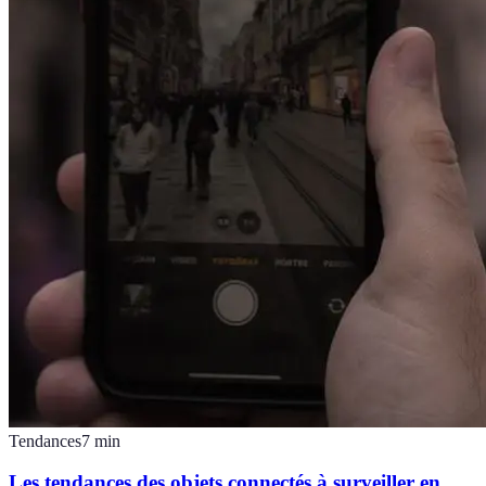
Tendances
7
min
Les tendances des objets connectés à surveiller en