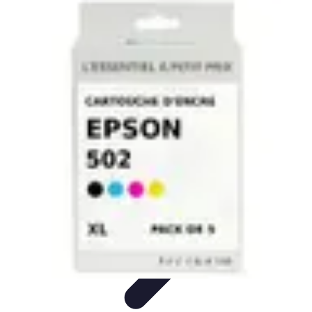
Connect Belgium
Objets Connectés
Guides et Tutoriels
Sécurité des objets
connectés
Tendances
Objets connectés
Connect Belgium