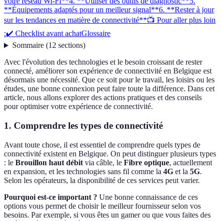
votre réseau Wi-Fi**
4. **Utiliser des outils de diagnostic**
5.
**Équipements adaptés pour un meilleur signal**
6. **Rester à jour
sur les tendances en matière de connectivité**
📺 Pour aller plus loin
:
✔️ Checklist avant achat
Glossaire
Sommaire
(
12
sections
)
Avec l'évolution des technologies et le besoin croissant de rester
connecté, améliorer son expérience de connectivité en Belgique est
désormais une nécessité. Que ce soit pour le travail, les loisirs ou les
études, une bonne connexion peut faire toute la différence. Dans cet
article, nous allons explorer des actions pratiques et des conseils
pour optimiser votre expérience de connectivité.
1.
Comprendre les types de connectivité
Avant toute chose, il est essentiel de comprendre quels types de
connectivité existent en Belgique. On peut distinguer plusieurs types
: le
Brouillon haut débit
via câble, le
Fibre optique
, actuellement
en expansion, et les technologies sans fil comme la
4G
et la
5G
.
Selon les opérateurs, la disponibilité de ces services peut varier.
Pourquoi est-ce important ?
Une bonne connaissance de ces
options vous permet de choisir le meilleur fournisseur selon vos
besoins. Par exemple, si vous êtes un gamer ou que vous faites des