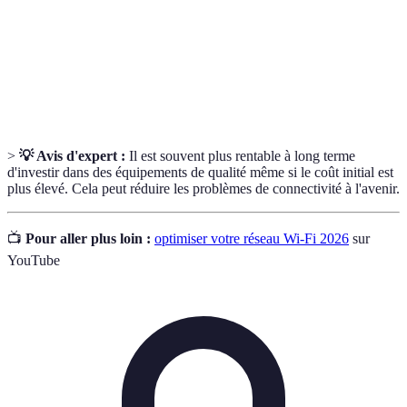
Bande
Capacité maximale d'un réseau à transmettre des
passante
données.
Dispositif qui permet de distribuer une connexion
Routeur
Internet à plusieurs appareils.
>
💡 Avis d'expert :
Il est souvent plus rentable à long terme
d'investir dans des équipements de qualité même si le coût initial est
plus élevé. Cela peut réduire les problèmes de connectivité à l'avenir.
📺
Pour aller plus loin :
optimiser votre réseau Wi-Fi 2026
sur
YouTube