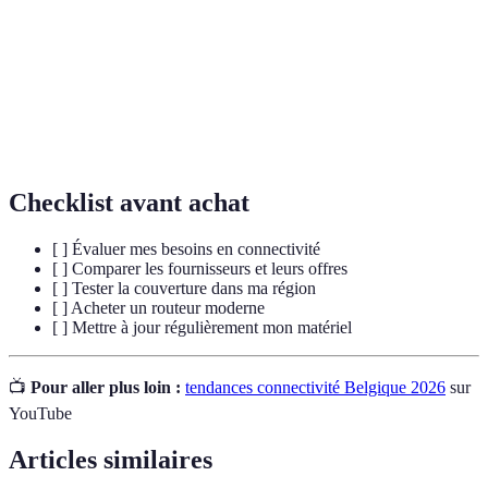
Dispositif qui achemine le trafic de données entre
Routeur
plusieurs réseaux.
Réseau privé virtuel qui sécurise votre connexion
VPN
Internet.
Checklist avant achat
[ ] Évaluer mes besoins en connectivité
[ ] Comparer les fournisseurs et leurs offres
[ ] Tester la couverture dans ma région
[ ] Acheter un routeur moderne
[ ] Mettre à jour régulièrement mon matériel
📺
Pour aller plus loin :
tendances connectivité Belgique 2026
sur
YouTube
Articles similaires