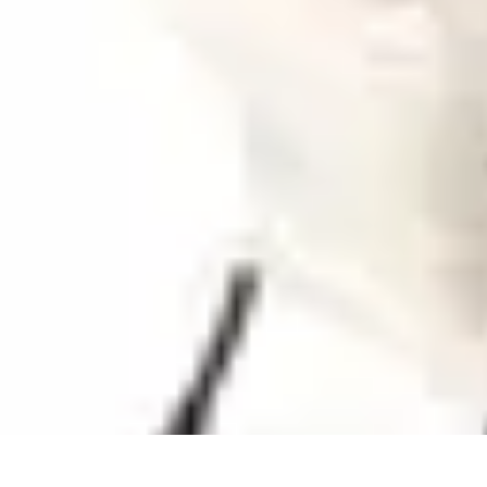
Connect Belgium
Objets Connectés
Guides et Tutoriels
Sécurité des objets connectés
Ten
Connect Belgium