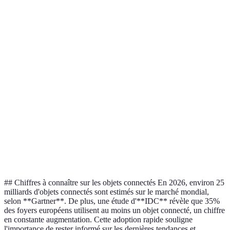
Facilité
Modérée
Simple
d'installation
Coût
€€
€€€
Programmation, contrôle
Surveillance à
Fonctionnalités
mobile
distance
Meilleure
Économie d'énergie
Sécurité résidentielle
utilisation
Verdict
Excellente option
Utile et efficace
## Chiffres à connaître sur les objets connectés En 2026, environ 25
milliards d'objets connectés sont estimés sur le marché mondial,
selon **Gartner**. De plus, une étude d'**IDC** révèle que 35%
des foyers européens utilisent au moins un objet connecté, un chiffre
en constante augmentation. Cette adoption rapide souligne
l'importance de rester informé sur les dernières tendances et