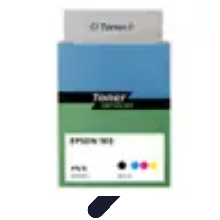
Connect Belgium
Objets Connectés
Guides et Tutoriels
Sécurité des objets
connectés
Tendances
Objets connectés
Connect Belgium