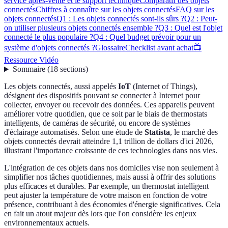
service après-vente et le support technique
Comparatif des objets
connectés
Chiffres à connaître sur les objets connectés
FAQ sur les
objets connectés
Q1 : Les objets connectés sont-ils sûrs ?
Q2 : Peut-
on utiliser plusieurs objets connectés ensemble ?
Q3 : Quel est l'objet
connecté le plus populaire ?
Q4 : Quel budget prévoir pour un
système d'objets connectés ?
Glossaire
Checklist avant achat
📺
Ressource Vidéo
Sommaire
(
18
sections
)
Les objets connectés, aussi appelés
IoT
(Internet of Things),
désignent des dispositifs pouvant se connecter à Internet pour
collecter, envoyer ou recevoir des données. Ces appareils peuvent
améliorer votre quotidien, que ce soit par le biais de thermostats
intelligents, de caméras de sécurité, ou encore de systèmes
d'éclairage automatisés. Selon une étude de
Statista
, le marché des
objets connectés devrait atteindre 1,1 trillion de dollars d'ici 2026,
illustrant l'importance croissante de ces technologies dans nos vies.
L'intégration de ces objets dans nos domiciles vise non seulement à
simplifier nos tâches quotidiennes, mais aussi à offrir des solutions
plus efficaces et durables. Par exemple, un thermostat intelligent
peut ajuster la température de votre maison en fonction de votre
présence, contribuant à des économies d'énergie significatives. Cela
en fait un atout majeur dès lors que l'on considère les enjeux
environnementaux actuels.