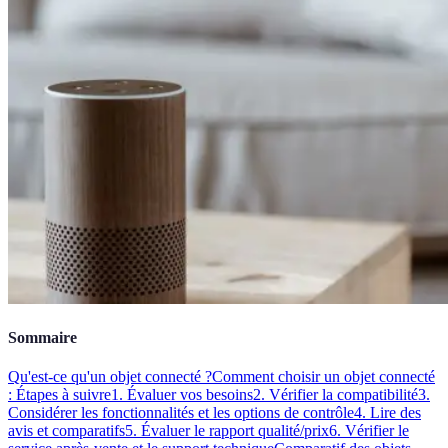
Sommaire
Qu'est-ce qu'un objet connecté ?
Comment choisir un objet connecté
: Étapes à suivre
1. Évaluer vos besoins
2. Vérifier la compatibilité
3.
Considérer les fonctionnalités et les options de contrôle
4. Lire des
avis et comparatifs
5. Évaluer le rapport qualité/prix
6. Vérifier le