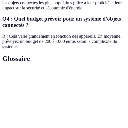
les objets connectés les plus populaires grâce à leur praticité et leur
impact sur la sécurité et l'économie d'énergie.
Q4 : Quel budget prévoir pour un système d'objets
connectés ?
R : Cela varie grandement en fonction des appareils. En moyenne,
prévoyez un budget de 200 à 1000 euros selon la complexité du
système.
Glossaire
Terme
Définition
IoT (Internet
Réseau d'appareils physiques connectés pouvant
of Things)
échanger des données.
Protocole de communication sans fil pour
Zigbee
appareils à faible consommation d'énergie.
Utilisation de technologies pour contrôler des