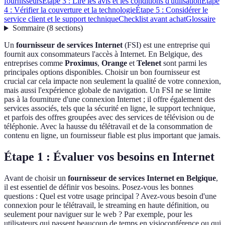
fournisseurs
Étape 3 : Lire les avis et les conditions d'utilisation
Étape
4 : Vérifier la couverture et la technologie
Étape 5 : Considérer le
service client et le support technique
Checklist avant achat
Glossaire
Sommaire
(
8
sections
)
Un
fournisseur de services Internet
(FSI) est une entreprise qui
fournit aux consommateurs l'accès à Internet. En Belgique, des
entreprises comme
Proximus
,
Orange
et
Telenet
sont parmi les
principales options disponibles. Choisir un bon fournisseur est
crucial car cela impacte non seulement la qualité de votre connexion,
mais aussi l'expérience globale de navigation. Un FSI ne se limite
pas à la fourniture d'une connexion Internet ; il offre également des
services associés, tels que la sécurité en ligne, le support technique,
et parfois des offres groupées avec des services de télévision ou de
téléphonie. Avec la hausse du télétravail et de la consommation de
contenu en ligne, un fournisseur fiable est plus important que jamais.
Étape 1 : Évaluer vos besoins en Internet
Avant de choisir un
fournisseur de services Internet en Belgique
,
il est essentiel de définir vos besoins. Posez-vous les bonnes
questions : Quel est votre usage principal ? Avez-vous besoin d'une
connexion pour le télétravail, le streaming en haute définition, ou
seulement pour naviguer sur le web ? Par exemple, pour les
utilisateurs qui passent beaucoup de temps en visioconférence ou qui