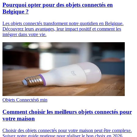
Pourquoi opter pour des objets connectés en
Belgique ?
Les objets connectés transforment notre quotidien en Belgique.
Découvrez leurs avantages, leur impact positif et comment les
intégrer dans votre vie.
Objets Connectés
6
min
Comment choisir les meilleurs objets connectés pour
votre maison
Choisir des objets connectés pour votre maison peut être complexe.
Suivez notre guide pratique pour réaliser le bon choix en 2026.