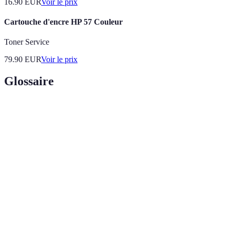
16.90
EUR
Voir le prix
Cartouche d'encre HP 57 Couleur
Toner Service
79.90
EUR
Voir le prix
Glossaire
Terme
Définition
Technologie permettant de fournir l'accès à Internet via
ADSL
des lignes téléphoniques classiques.
Fibre
Type de connexion Internet utilisant des fils de verre
optique
pour transmettre des données à très haute vitesse.
Capacité de transmission de données d'une connexion
Bande
Internet. Plus elle est élevée, plus la connexion est
passante
rapide.