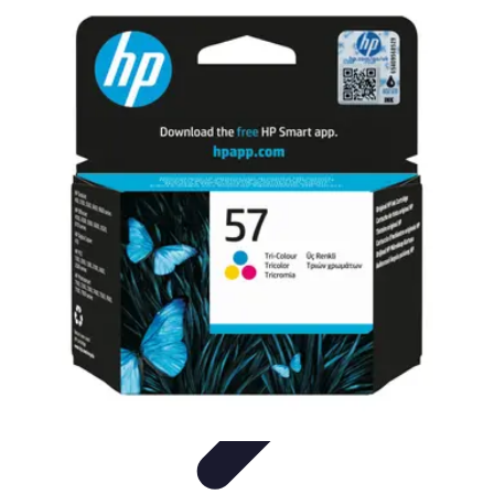
Connect Belgium
Objets Connectés
Guides et Tutoriels
Sécurité des objets
connectés
Tendances
Objets connectés
Connect Belgium