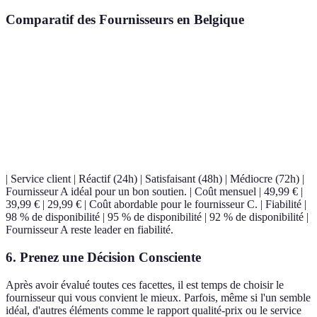
Comparatif des Fournisseurs en Belgique
Critère
Fournisseur A
Fournisseur B
Fournisseur C
Vitesse de
100 Mbps
200 Mbps
50 Mbps
connexion
| Service client | Réactif (24h) | Satisfaisant (48h) | Médiocre (72h) |
Fournisseur A idéal pour un bon soutien. | Coût mensuel | 49,99 € |
39,99 € | 29,99 € | Coût abordable pour le fournisseur C. | Fiabilité |
98 % de disponibilité | 95 % de disponibilité | 92 % de disponibilité |
Fournisseur A reste leader en fiabilité.
6. Prenez une Décision Consciente
Après avoir évalué toutes ces facettes, il est temps de choisir le
fournisseur qui vous convient le mieux. Parfois, même si l'un semble
idéal, d'autres éléments comme le rapport qualité-prix ou le service