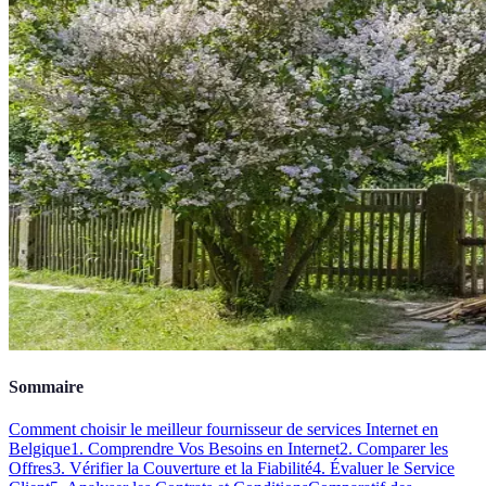
Sommaire
Comment choisir le meilleur fournisseur de services Internet en
Belgique
1. Comprendre Vos Besoins en Internet
2. Comparer les
Offres
3. Vérifier la Couverture et la Fiabilité
4. Évaluer le Service