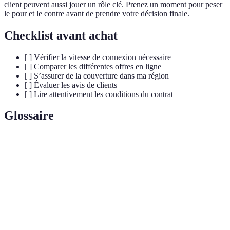
client peuvent aussi jouer un rôle clé. Prenez un moment pour peser
le pour et le contre avant de prendre votre décision finale.
Checklist avant achat
[ ] Vérifier la vitesse de connexion nécessaire
[ ] Comparer les différentes offres en ligne
[ ] S’assurer de la couverture dans ma région
[ ] Évaluer les avis de clients
[ ] Lire attentivement les conditions du contrat
Glossaire
Terme
Définition
Technologie d'accès Internet utilisant des lignes
ADSL
téléphoniques traditionnelles.
Fibre
Technologie de transmission de données par impulsions
optique
lumineuses, offrant une grande vitesse et fiabilité.