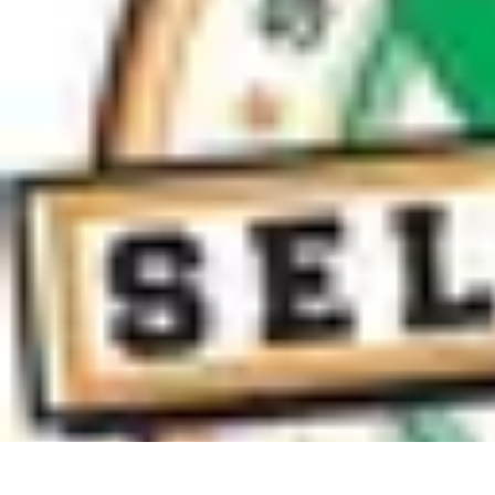
Connect Belgium
Objets Connectés
Guides et Tutoriels
Sécurité des objets connectés
Ten
Connect Belgium