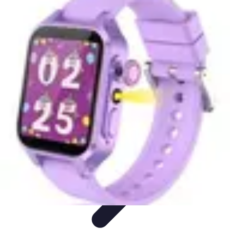
Connect Belgium
Objets Connectés
Guides et Tutoriels
Sécurité des objets
connectés
Tendances
Objets connectés
Connect Belgium