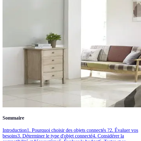
Sommaire
Introduction
1. Pourquoi choisir des objets connectés ?
2. Évaluer vos
besoins
3. Déterminer le type d'objet connecté
4. Considérer la