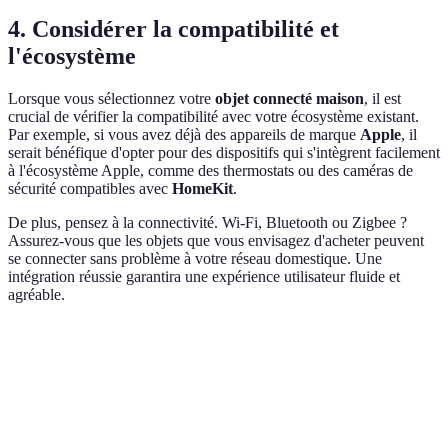
4. Considérer la compatibilité et
l'écosystème
Lorsque vous sélectionnez votre
objet connecté maison
, il est
crucial de vérifier la compatibilité avec votre écosystème existant.
Par exemple, si vous avez déjà des appareils de marque
Apple
, il
serait bénéfique d'opter pour des dispositifs qui s'intègrent facilement
à l'écosystème Apple, comme des thermostats ou des caméras de
sécurité compatibles avec
HomeKit
.
De plus, pensez à la connectivité. Wi-Fi, Bluetooth ou Zigbee ?
Assurez-vous que les objets que vous envisagez d'acheter peuvent
se connecter sans problème à votre réseau domestique. Une
intégration réussie garantira une expérience utilisateur fluide et
agréable.
Critère
Option A (Wi-Fi)
Option B (Bluetooth)
O
Large choix
B
Compatibilité
Limité à proximité
d'appareils
s