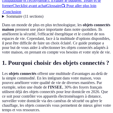
compatibilité et l'écosystème
5. Évaluer le budget
6. Tester et se
former
Checklist avant achat
Glossaire
📺 Pour aller plus loin
:
Conclusion
Sommaire
(
11
sections
)
Dans un monde de plus en plus technologique, les
objets connectés
maison
prennent une place importante dans notre quotidien. Ils
améliorent la sécurité, l'efficacité énergétique et le confort de nos
espaces de vie. Cependant, face à la multitude d'options disponibles,
il peut être difficile de faire un choix éclairé. Ce guide pratique a
pour but de vous aider à sélectionner les objets connectés adaptés à
votre maison, en prenant en compte vos besoins et votre style de vie.
1. Pourquoi choisir des objets connectés ?
Les
objets connectés
offrent une multitude d'avantages au-delà de
la simple commodité. En les intégrant dans votre maison, vous
pouvez améliorer votre qualité de vie de diverses manières. Par
exemple, selon une étude de
l'INSEE
, 30% des foyers français
utilisent déjà des objets connectés pour leur domicile en 2026. Que
ce soit pour contrôler vos appareils électroménagers à distance,
surveiller votre domicile via des caméras de sécurité ou gérer le
chauffage, les objets connectés vous permettent de mieux gérer votre
temps et vos ressources.