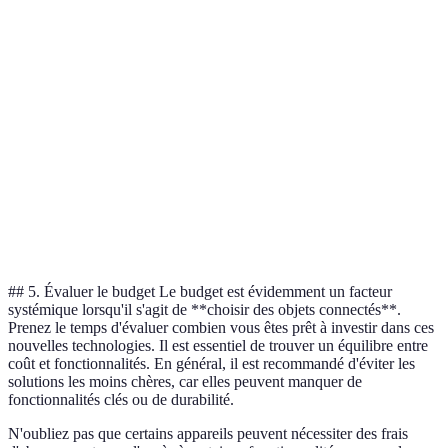
Facilité
Simple
Moyenne
V
d'installation
Portée
Grande
Limitée à 10 mètres
M
Consommation
Haute
Basse
T
d'énergie
## 5. Évaluer le budget Le budget est évidemment un facteur
systémique lorsqu'il s'agit de **choisir des objets connectés**.
Prenez le temps d'évaluer combien vous êtes prêt à investir dans ces
nouvelles technologies. Il est essentiel de trouver un équilibre entre
coût et fonctionnalités. En général, il est recommandé d'éviter les
solutions les moins chères, car elles peuvent manquer de
fonctionnalités clés ou de durabilité.
N'oubliez pas que certains appareils peuvent nécessiter des frais