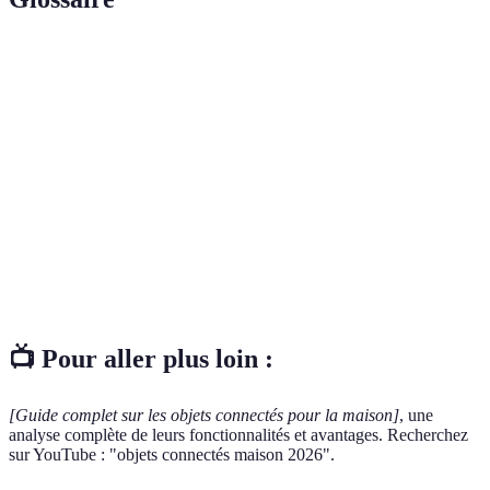
Terme
Définition
Internet des
Réseau d'objets physiques qui échangent des
Objets (IoT)
données sur Internet.
Un système de maison intelligente qui relie
Smart Home
divers appareils connectés.
Utilisation d'appareils pour améliorer
Automatisation
l'efficacité des tâches quotidiennes.
📺 Pour aller plus loin :
[Guide complet sur les objets connectés pour la maison]
, une
analyse complète de leurs fonctionnalités et avantages. Recherchez
sur YouTube : "objets connectés maison 2026".