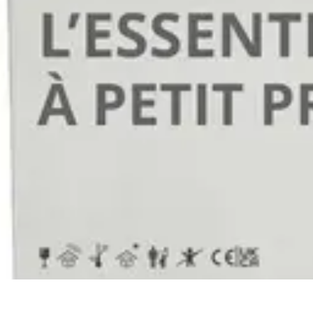
Connect Belgium
Objets Connectés
Guides et Tutoriels
Sécurité des objets connectés
Ten
Connect Belgium