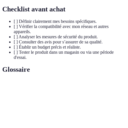
Checklist avant achat
[ ] Définir clairement mes besoins spécifiques.
[ ] Vérifier la compatibilité avec mon réseau et autres
appareils.
[ ] Analyser les mesures de sécurité du produit.
[ ] Consulter des avis pour s’assurer de sa qualité.
[ ] Établir un budget précis et réaliste.
[ ] Tester le produit dans un magasin ou via une période
d'essai.
Glossaire
Terme
Définition
Objet
Dispositif électronique capable de communiquer avec
connecté
d'autres appareils via Internet.
Technologie permettant la connexion sans fil à
Wi-Fi
Internet.