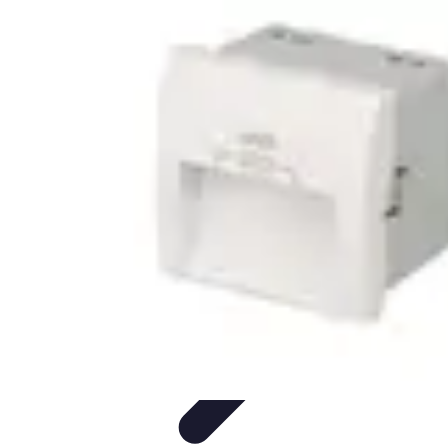
Connect Belgium
Objets Connectés
Guides et Tutoriels
Sécurité des objets
connectés
Tendances
Objets connectés
Connect Belgium