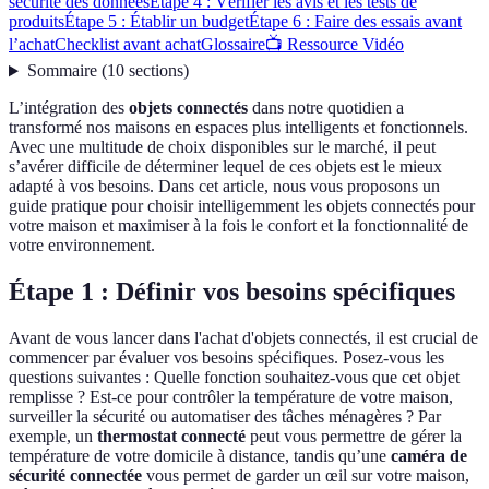
sécurité des données
Étape 4 : Vérifier les avis et les tests de
produits
Étape 5 : Établir un budget
Étape 6 : Faire des essais avant
l’achat
Checklist avant achat
Glossaire
📺 Ressource Vidéo
Sommaire
(
10
sections
)
L’intégration des
objets connectés
dans notre quotidien a
transformé nos maisons en espaces plus intelligents et fonctionnels.
Avec une multitude de choix disponibles sur le marché, il peut
s’avérer difficile de déterminer lequel de ces objets est le mieux
adapté à vos besoins. Dans cet article, nous vous proposons un
guide pratique pour choisir intelligemment les objets connectés pour
votre maison et maximiser à la fois le confort et la fonctionnalité de
votre environnement.
Étape 1 : Définir vos besoins spécifiques
Avant de vous lancer dans l'achat d'objets connectés, il est crucial de
commencer par évaluer vos besoins spécifiques. Posez-vous les
questions suivantes : Quelle fonction souhaitez-vous que cet objet
remplisse ? Est-ce pour contrôler la température de votre maison,
surveiller la sécurité ou automatiser des tâches ménagères ? Par
exemple, un
thermostat connecté
peut vous permettre de gérer la
température de votre domicile à distance, tandis qu’une
caméra de
sécurité connectée
vous permet de garder un œil sur votre maison,