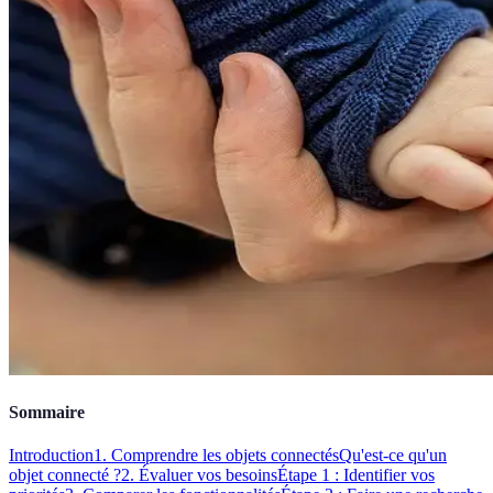
Sommaire
Introduction
1. Comprendre les objets connectés
Qu'est-ce qu'un
objet connecté ?
2. Évaluer vos besoins
Étape 1 : Identifier vos