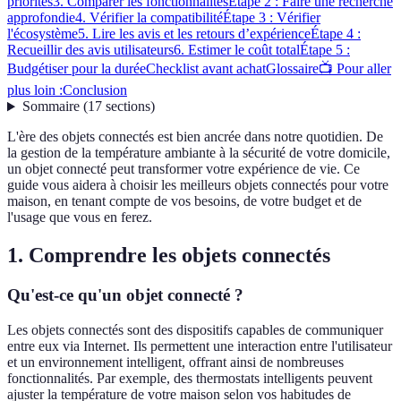
priorités
3. Comparer les fonctionnalités
Étape 2 : Faire une recherche
approfondie
4. Vérifier la compatibilité
Étape 3 : Vérifier
l'écosystème
5. Lire les avis et les retours d’expérience
Étape 4 :
Recueillir des avis utilisateurs
6. Estimer le coût total
Étape 5 :
Budgétiser pour la durée
Checklist avant achat
Glossaire
📺 Pour aller
plus loin :
Conclusion
Sommaire
(
17
sections
)
L'ère des objets connectés est bien ancrée dans notre quotidien. De
la gestion de la température ambiante à la sécurité de votre domicile,
un objet connecté peut transformer votre expérience de vie. Ce
guide vous aidera à choisir les meilleurs objets connectés pour votre
maison, en tenant compte de vos besoins, de votre budget et de
l'usage que vous en ferez.
1. Comprendre les objets connectés
Qu'est-ce qu'un objet connecté ?
Les objets connectés sont des dispositifs capables de communiquer
entre eux via Internet. Ils permettent une interaction entre l'utilisateur
et un environnement intelligent, offrant ainsi de nombreuses
fonctionnalités. Par exemple, des thermostats intelligents peuvent
ajuster la température de votre maison selon vos habitudes de