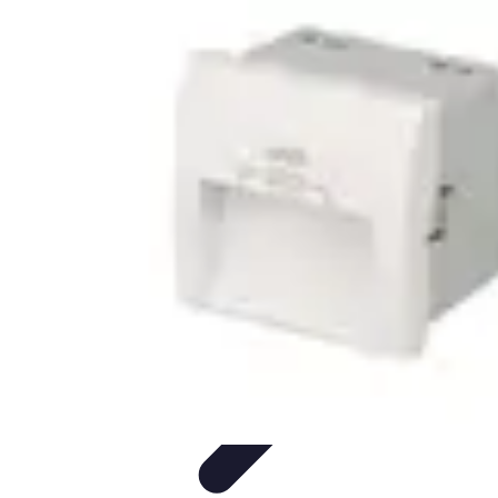
Connect Belgium
Objets Connectés
Guides et Tutoriels
Sécurité des objets
connectés
Tendances
Objets connectés
Connect Belgium