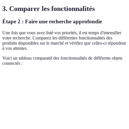
3. Comparer les fonctionnalités
Étape 2 : Faire une recherche approfondie
Une fois que vous avez listé vos priorités, il est temps d'intensifier
votre recherche. Comparez les différentes fonctionnalités des
produits disponibles sur le marché et vérifiez que celles-ci répondent
à vos attentes.
Voici un tableau comparatif des fonctionnalités de différents objets
connectés :
Critère
Option A
Option B
Option C
Caméra
Capteur de
Alarme
Sécurité
HD
mouvement
connectée
Contrôle à
Oui
Non
Oui
distance