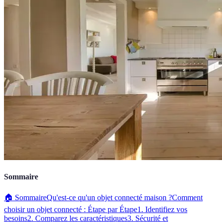
Sommaire
🏠 Sommaire
Qu'est-ce qu'un objet connecté maison ?
Comment
choisir un objet connecté : Étape par Étape
1. Identifiez vos
besoins
2. Comparez les caractéristiques
3. Sécurité et