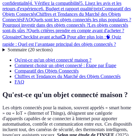
confidentialité
4. Vérifiez la compatibilité
5. Lisez les avis et les
retours d'expérience
6. Budget et rapport qualité/prix
Comparatif des
Objets Connectés
Chiffres et Tendances du Marché des Objets
Connectés
FAQ
Quels sont les objets connectés les plus populaires ?
Pourquoi investir dans des objets connectés ?
Les objets connectés
sont-ils sûrs ?
Quels critères prendre en compte avant d'acheter ?
Glossaire
Checklist avant achat
📺 Pour aller plus loin :
🧠 Quiz
rapide : Quel est l’avantage principal des objets connectés ?
Sommaire
(
20
sections
)
Qu'est-ce qu'un objet connecté maison ?
Comment choisir un objet connecté : Étape par Étape
Comparatif des Objets Connectés
Chiffres et Tendances du Marché des Objets Connectés
FAQ
Qu'est-ce qu'un objet connecté maison ?
Les objets connectés pour la maison, souvent appelés « smart home
» ou « IoT » (Internet of Things), désignent une catégorie
d'appareils capables de se connecter à Internet pour apporter
automatisation, contrôle et communication entre eux. Ces dispositifs
incluent tout, des caméras de sécurité, des thermostats intelligents,
jusqu'aux assistants vocaux.
Selon une étude de l’INSEE
(2025),