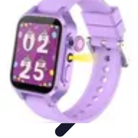
Connect Belgium
Objets Connectés
Guides et Tutoriels
Sécurité des objets
connectés
Tendances
Objets connectés
Connect Belgium