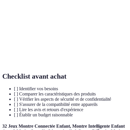
Terme
Définition
Internet des objets, désigne des appareils
IoT
connectés à internet.
Méthode de protection des données pour garantir
Chiffrement
leur sécurité.
Capacité d'un appareil à fonctionner avec d'autres
Compatibilité
dispositifs.
Checklist avant achat
[ ] Identifier vos besoins
[ ] Comparer les caractéristiques des produits
[ ] Vérifier les aspects de sécurité et de confidentialité
[ ] S'assurer de la compatibilité entre appareils
[ ] Lire les avis et retours d'expérience
[ ] Établir un budget raisonnable
32 Jeux Montre Connectée Enfant, Montre Intelligente Enfant