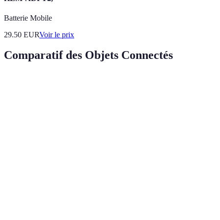
Batterie Mobile
29.50
EUR
Voir le prix
Comparatif des Objets Connectés
Critère
Caméra de sécurité
Thermostat intelligent
Coût
€€€
€€
Détection de
Programmation,
Fonctionnalités
mouvement, vision
contrôle à distance
nocturne
Chiffrement,
Sécurité
connexions
Données anonymisées
sécurisées
Facilité
Applications