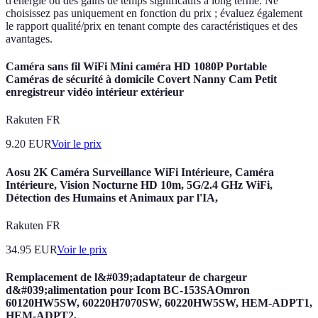
d'énergie ou des gains de temps significatifs à long terme. Ne
choisissez pas uniquement en fonction du prix ; évaluez également
le rapport qualité/prix en tenant compte des caractéristiques et des
avantages.
Caméra sans fil WiFi Mini caméra HD 1080P Portable
Caméras de sécurité à domicile Covert Nanny Cam Petit
enregistreur vidéo intérieur extérieur
Rakuten FR
9.20
EUR
Voir le prix
Aosu 2K Caméra Surveillance WiFi Intérieure, Caméra
Intérieure, Vision Nocturne HD 10m, 5G/2.4 GHz WiFi,
Détection des Humains et Animaux par l'IA,
Rakuten FR
34.95
EUR
Voir le prix
Remplacement de l&#039;adaptateur de chargeur
d&#039;alimentation pour Icom BC-153SAOmron
60120HW5SW, 60220H7070SW, 60220HW5SW, HEM-ADPT1,
HEM-ADPT2,