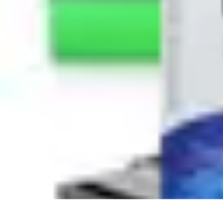
Connect Belgium
Objets Connectés
Guides et Tutoriels
Sécurité des objets connectés
Ten
Connect Belgium