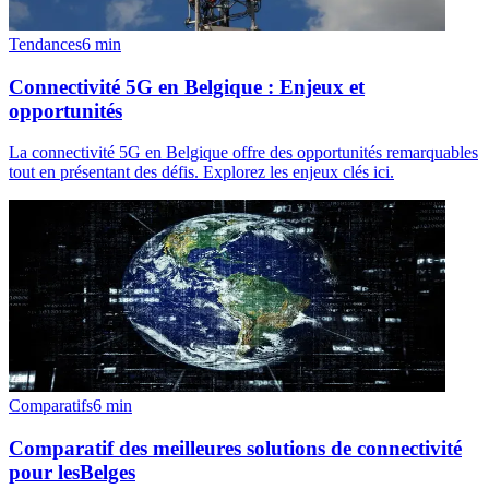
Tendances
6
min
Connectivité 5G en Belgique : Enjeux et
opportunités
La connectivité 5G en Belgique offre des opportunités remarquables
tout en présentant des défis. Explorez les enjeux clés ici.
Comparatifs
6
min
Comparatif des meilleures solutions de connectivité
pour lesBelges