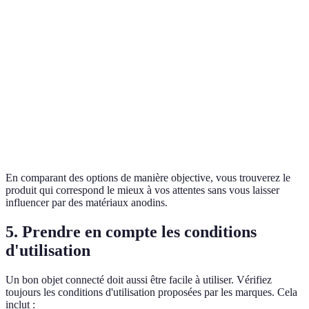
Caméras
En
Détection
Contrôle
Fonctionnalités
HD,
foncti
de bruit
vocal
alarme
des be
Rappor
Prix
150€
120€
200€
qualité
App
Très
Interface
Facilit
Accessibilité
mobile
intuitive
complexe
d'utili
En comparant des options de manière objective, vous trouverez le
produit qui correspond le mieux à vos attentes sans vous laisser
influencer par des matériaux anodins.
5. Prendre en compte les conditions
d'utilisation
Un bon objet connecté doit aussi être facile à utiliser. Vérifiez
toujours les conditions d'utilisation proposées par les marques. Cela
inclut :