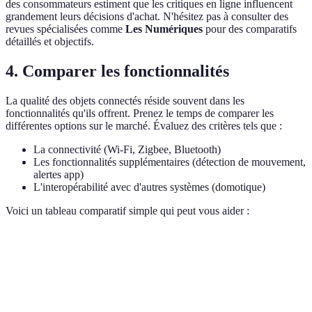
des consommateurs estiment que les critiques en ligne influencent
grandement leurs décisions d'achat. N'hésitez pas à consulter des
revues spécialisées comme
Les Numériques
pour des comparatifs
détaillés et objectifs.
4. Comparer les fonctionnalités
La qualité des objets connectés réside souvent dans les
fonctionnalités qu'ils offrent. Prenez le temps de comparer les
différentes options sur le marché. Évaluez des critères tels que :
La connectivité (Wi-Fi, Zigbee, Bluetooth)
Les fonctionnalités supplémentaires (détection de mouvement,
alertes app)
L'interopérabilité avec d'autres systèmes (domotique)
Voici un tableau comparatif simple qui peut vous aider :
Critère
Option A
Option B
Option C
Verdic
Factori
Connectivité
Wi-Fi
Zigbee
Bluetooth
le choi