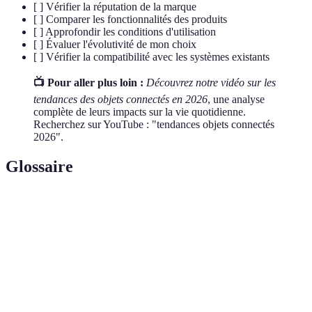
[ ] Vérifier la réputation de la marque
[ ] Comparer les fonctionnalités des produits
[ ] Approfondir les conditions d'utilisation
[ ] Évaluer l'évolutivité de mon choix
[ ] Vérifier la compatibilité avec les systèmes existants
📺 Pour aller plus loin :
Découvrez notre vidéo sur les
tendances des objets connectés en 2026
, une analyse
complète de leurs impacts sur la vie quotidienne.
Recherchez sur YouTube : "tendances objets connectés
2026".
Glossaire
Terme
Définition
Internet des objets, désigne les appareils
IoT
connectés à Internet.
Capacité d'un système à fonctionner avec
Interopérabilité
d'autres systèmes ou appareils.