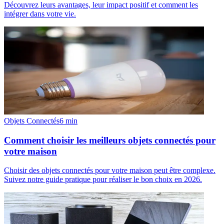
Découvrez leurs avantages, leur impact positif et comment les
intégrer dans votre vie.
Objets Connectés
6
min
Comment choisir les meilleurs objets connectés pour
votre maison
Choisir des objets connectés pour votre maison peut être complexe.
Suivez notre guide pratique pour réaliser le bon choix en 2026.