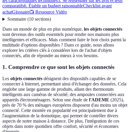
les caractéristiques techniques
5. Se renseigner sur les avis et tests
comparatifs
6. Établir un budget raisonnable
Checklist avant
achat
Glossaire
📺 Ressource Vidéo
Sommaire
(
10
sections
)
Dans un monde de plus en plus numérique,
les objets connectés
sont devenus des outils essentiels pour rendre nos maisons plus
intelligentes et efficaces. Mais comment faire le bon choix parmi la
multitude d'options disponibles ? Dans ce guide, nous allons
explorer les critères clés à considérer lors de l'achat d'objets
connectés, afin de répondre au mieux à vos besoins.
1. Comprendre ce que sont les objets connectés
Les
objets connectés
désignent des dispositifs capables de se
connecter à Internet, permettant ainsi d'échanger des données. Cela
englobe une large gamme de produits, allant des thermostats
intelligents aux caméras de sécurité, des ampoules connectées aux
appareils électroménagers. Selon une étude de
l'ADEME
(2025),
près de 70 % des ménages européens disposent d'au moins un objet
connecté. Cette montée en popularité est principalement due à
l'augmentation de la domotique, qui permet de contrôler divers
aspects de notre maison à distance. De plus, l'intégration de ces
objets dans notre quotidien offre confort, sécurité et économies
d'énergie.