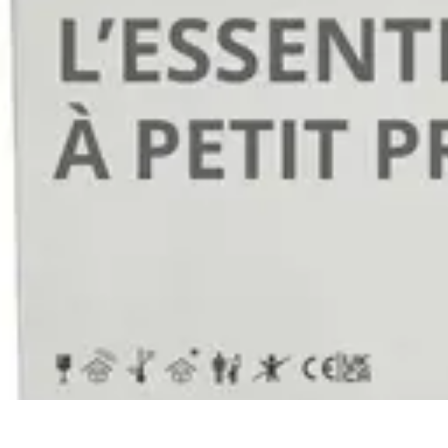
Connect Belgium
Objets Connectés
Guides et Tutoriels
Sécurité des objets connectés
Ten
Connect Belgium