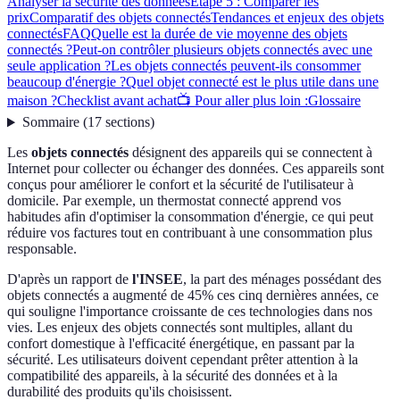
Analyser la sécurité des données
Étape 5 : Comparer les
prix
Comparatif des objets connectés
Tendances et enjeux des objets
connectés
FAQ
Quelle est la durée de vie moyenne des objets
connectés ?
Peut-on contrôler plusieurs objets connectés avec une
seule application ?
Les objets connectés peuvent-ils consommer
beaucoup d'énergie ?
Quel objet connecté est le plus utile dans une
maison ?
Checklist avant achat
📺 Pour aller plus loin :
Glossaire
Sommaire
(
17
sections
)
Les
objets connectés
désignent des appareils qui se connectent à
Internet pour collecter ou échanger des données. Ces appareils sont
conçus pour améliorer le confort et la sécurité de l'utilisateur à
domicile. Par exemple, un thermostat connecté apprend vos
habitudes afin d'optimiser la consommation d'énergie, ce qui peut
réduire vos factures tout en contribuant à une consommation plus
responsable.
D'après un rapport de
l'INSEE
, la part des ménages possédant des
objets connectés a augmenté de 45% ces cinq dernières années, ce
qui souligne l'importance croissante de ces technologies dans nos
vies. Les enjeux des objets connectés sont multiples, allant du
confort domestique à l'efficacité énergétique, en passant par la
sécurité. Les utilisateurs doivent cependant prêter attention à la
compatibilité des appareils, à la sécurité des données et à la
durabilité des produits qu'ils choisissent.