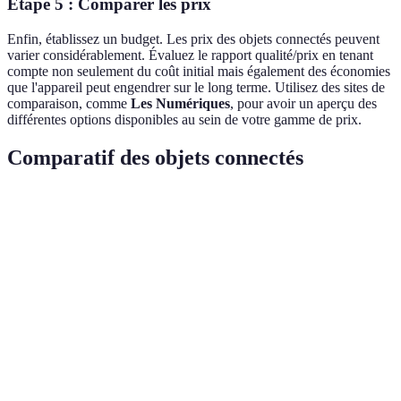
Étape 5 : Comparer les prix
Enfin, établissez un budget. Les prix des objets connectés peuvent
varier considérablement. Évaluez le rapport qualité/prix en tenant
compte non seulement du coût initial mais également des économies
que l'appareil peut engendrer sur le long terme. Utilisez des sites de
comparaison, comme
Les Numériques
, pour avoir un aperçu des
différentes options disponibles au sein de votre gamme de prix.
Comparatif des objets connectés
Critère
Option A
Option B
Option C
Compatibilité
Haute
Moyenne
Haute
Normes très
Sécurité
Normes élevées
Moyennes
basses
Programmation
Programmatio