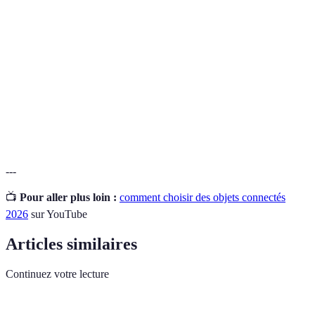
Ensemble d'objets connectés à Internet capables de
(Internet
communiquer entre eux.
of Things)
Ecosystème
Réseau d'appareils interconnectés qui fonctionnent
connecté
ensemble pour améliorer l'expérience utilisateur.
Unité de mesure pour la quantité de données
Bytes
générées ou utilisées par un appareil connecté.
---
📺
Pour aller plus loin :
comment choisir des objets connectés
2026
sur YouTube
Articles similaires
Continuez votre lecture