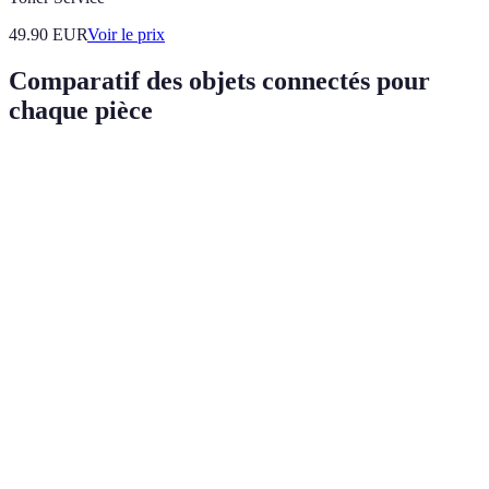
49.90
EUR
Voir le prix
Comparatif des objets connectés pour
chaque pièce
Pièce
Type d'Objet
Avantages
Exemples de produ
Contrôle
vocal,
(voir nos recommanda
Salon
Assitant vocal
musique,
dessous)
compatibilité
Gestion
Éclairage
(voir nos recommanda
Cuisine
d'énergie,
intelligent
dessous)
ambiance
Économie
Thermostat
(voir nos recommanda
Chambre
d'énergie,
connecté
dessous)