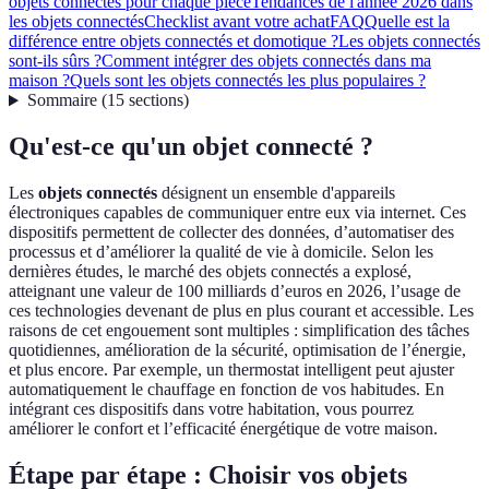
objets connectés pour chaque pièce
Tendances de l'année 2026 dans
les objets connectés
Checklist avant votre achat
FAQ
Quelle est la
différence entre objets connectés et domotique ?
Les objets connectés
sont-ils sûrs ?
Comment intégrer des objets connectés dans ma
maison ?
Quels sont les objets connectés les plus populaires ?
Sommaire
(
15
sections
)
Qu'est-ce qu'un objet connecté ?
Les
objets connectés
désignent un ensemble d'appareils
électroniques capables de communiquer entre eux via internet. Ces
dispositifs permettent de collecter des données, d’automatiser des
processus et d’améliorer la qualité de vie à domicile. Selon les
dernières études, le marché des objets connectés a explosé,
atteignant une valeur de 100 milliards d’euros en 2026, l’usage de
ces technologies devenant de plus en plus courant et accessible. Les
raisons de cet engouement sont multiples : simplification des tâches
quotidiennes, amélioration de la sécurité, optimisation de l’énergie,
et plus encore. Par exemple, un thermostat intelligent peut ajuster
automatiquement le chauffage en fonction de vos habitudes. En
intégrant ces dispositifs dans votre habitation, vous pourrez
améliorer le confort et l’efficacité énergétique de votre maison.
Étape par étape : Choisir vos objets