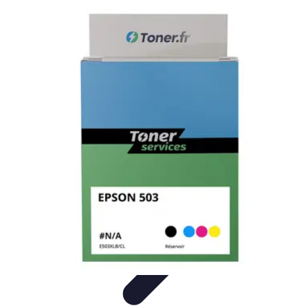
Connect Belgium
Objets Connectés
Guides et Tutoriels
Sécurité des objets
connectés
Tendances
Objets connectés
Connect Belgium