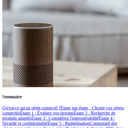
Sommaire
Qu'est-ce qu'un objet connecté ?
Étape par étape : Choisir vos objets
connectés
Étape 1 : Évaluez vos besoins
Étape 2 : Recherche de
produits adaptés
Étape 3 : Considérez l'interopérabilité
Étape 4 :
Sécurité et confidentialité
Étape 5 : Budgétisation
Comparatif des