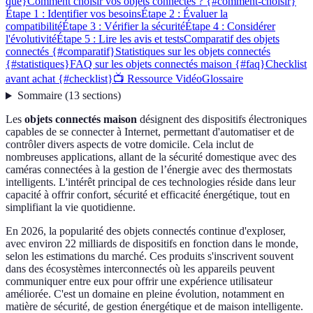
que}
Comment choisir vos objets connectés ? {#comment-choisir}
Étape 1 : Identifier vos besoins
Étape 2 : Évaluer la
compatibilité
Étape 3 : Vérifier la sécurité
Étape 4 : Considérer
l'évolutivité
Étape 5 : Lire les avis et tests
Comparatif des objets
connectés {#comparatif}
Statistiques sur les objets connectés
{#statistiques}
FAQ sur les objets connectés maison {#faq}
Checklist
avant achat {#checklist}
📺 Ressource Vidéo
Glossaire
Sommaire
(
13
sections
)
Les
objets connectés maison
désignent des dispositifs électroniques
capables de se connecter à Internet, permettant d'automatiser et de
contrôler divers aspects de votre domicile. Cela inclut de
nombreuses applications, allant de la sécurité domestique avec des
caméras connectées à la gestion de l’énergie avec des thermostats
intelligents. L'intérêt principal de ces technologies réside dans leur
capacité à offrir confort, sécurité et efficacité énergétique, tout en
simplifiant la vie quotidienne.
En 2026, la popularité des objets connectés continue d'exploser,
avec environ 22 milliards de dispositifs en fonction dans le monde,
selon les estimations du marché. Ces produits s'inscrivent souvent
dans des écosystèmes interconnectés où les appareils peuvent
communiquer entre eux pour offrir une expérience utilisateur
améliorée. C'est un domaine en pleine évolution, notamment en
matière de sécurité, de gestion énergétique et de maison intelligente.