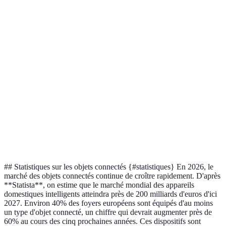
intelligent
d'énergie
plus élevé
option
Éclairage
Personnalisation
Dépendance à
Confort
intelligent
de l'ambiance
l'Internet
amélioré
Commandes
Pratique
Assistants
Confidentialité
vocales
et
vocaux
des données
pratiques
accessible
Nécessite
Capteurs de
Alertes en
parfois
Sécurité
mouvement
temps réel
installation
renforcée
complexe
## Statistiques sur les objets connectés {#statistiques} En 2026, le
marché des objets connectés continue de croître rapidement. D'après
**Statista**, on estime que le marché mondial des appareils
domestiques intelligents atteindra près de 200 milliards d'euros d'ici
2027. Environ 40% des foyers européens sont équipés d'au moins
un type d'objet connecté, un chiffre qui devrait augmenter près de
60% au cours des cinq prochaines années. Ces dispositifs sont