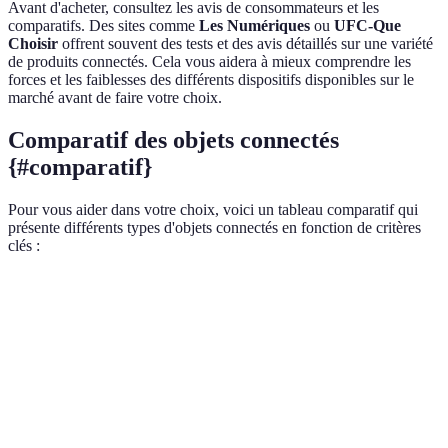
Avant d'acheter, consultez les avis de consommateurs et les
comparatifs. Des sites comme
Les Numériques
ou
UFC-Que
Choisir
offrent souvent des tests et des avis détaillés sur une variété
de produits connectés. Cela vous aidera à mieux comprendre les
forces et les faiblesses des différents dispositifs disponibles sur le
marché avant de faire votre choix.
Comparatif des objets connectés
{#comparatif}
Pour vous aider dans votre choix, voici un tableau comparatif qui
présente différents types d'objets connectés en fonction de critères
clés :
Type d'objet
Avantages
Inconvénients
Verdict
Peut nécessiter
Caméra de
Surveillance en
Idéal pour
un
sécurité
temps réel
la sécurité
abonnement
Thermostat
Économie
Coût initial
Excellente