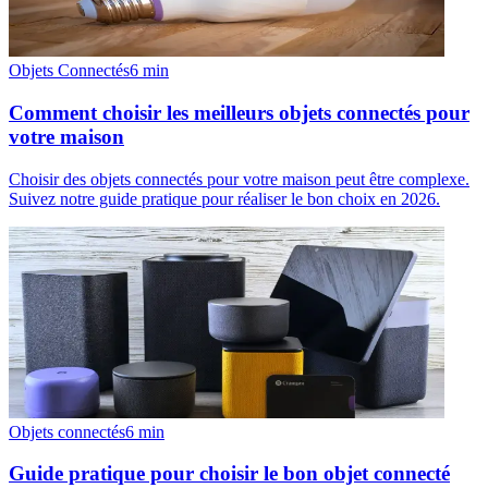
Objets Connectés
6
min
Comment choisir les meilleurs objets connectés pour
votre maison
Choisir des objets connectés pour votre maison peut être complexe.
Suivez notre guide pratique pour réaliser le bon choix en 2026.
Objets connectés
6
min
Guide pratique pour choisir le bon objet connecté