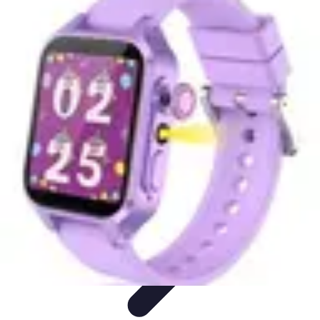
Connect Belgium
Objets Connectés
Guides et Tutoriels
Sécurité des objets
connectés
Tendances
Objets connectés
Connect Belgium