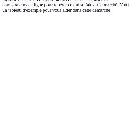
comparateurs en ligne pour repérer ce qui se fait sur le marché. Voici
un tableau d'exemple pour vous aider dans cette démarche :
Critère
Option A (Proximus)
Option B (Orange)
Op
Débit en
100 Mbps
80 Mbps
12
Download
Prix par
49€
45€
50
mois
Engagement
12 mois
24 mois
12
Service
4/5
3/5
4/
client