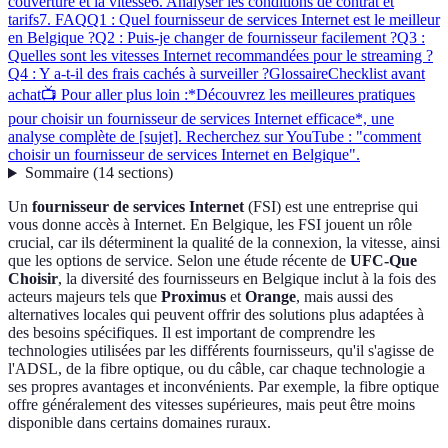
couverture et la vitesse
6. Analyser les conditions de contrat et
tarifs
7. FAQ
Q1 : Quel fournisseur de services Internet est le meilleur
en Belgique ?
Q2 : Puis-je changer de fournisseur facilement ?
Q3 :
Quelles sont les vitesses Internet recommandées pour le streaming ?
Q4 : Y a-t-il des frais cachés à surveiller ?
Glossaire
Checklist avant
achat
📺 Pour aller plus loin :*Découvrez les meilleures pratiques
pour choisir un fournisseur de services Internet efficace*, une
analyse complète de [sujet]. Recherchez sur YouTube : "comment
choisir un fournisseur de services Internet en Belgique".
Sommaire
(
14
sections
)
Un
fournisseur de services Internet
(FSI) est une entreprise qui
vous donne accès à Internet. En Belgique, les FSI jouent un rôle
crucial, car ils déterminent la qualité de la connexion, la vitesse, ainsi
que les options de service. Selon une étude récente de
UFC-Que
Choisir
, la diversité des fournisseurs en Belgique inclut à la fois des
acteurs majeurs tels que
Proximus
et
Orange
, mais aussi des
alternatives locales qui peuvent offrir des solutions plus adaptées à
des besoins spécifiques. Il est important de comprendre les
technologies utilisées par les différents fournisseurs, qu'il s'agisse de
l'ADSL, de la fibre optique, ou du câble, car chaque technologie a
ses propres avantages et inconvénients. Par exemple, la fibre optique
offre généralement des vitesses supérieures, mais peut être moins
disponible dans certains domaines ruraux.