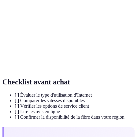
Fibre
Type de connexion à Internet offrant des débits très
optique
rapides grâce à des fils de verre ou de plastique.
Technologie d'accès Internet utilisant la ligne
ADSL
téléphonique, offrant des débits inférieurs à la fibre
optique.
Appareil permettant de partager la connexion Internet
Routeur
entre plusieurs appareils.
Checklist avant achat
[ ] Évaluer le type d'utilisation d'Internet
[ ] Comparer les vitesses disponibles
[ ] Vérifier les options de service client
[ ] Lire les avis en ligne
[ ] Confirmer la disponibilité de la fibre dans votre région