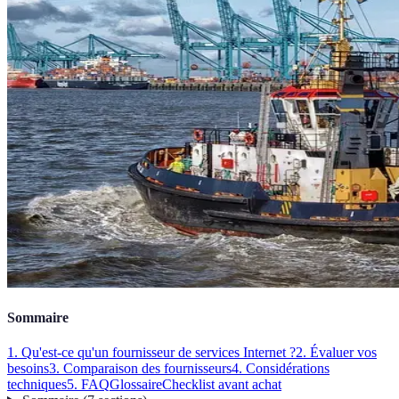
Sommaire
1. Qu'est-ce qu'un fournisseur de services Internet ?
2. Évaluer vos
besoins
3. Comparaison des fournisseurs
4. Considérations
techniques
5. FAQ
Glossaire
Checklist avant achat