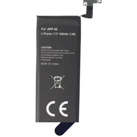
Connect Belgium
Objets Connectés
Guides et Tutoriels
Sécurité des objets
connectés
Tendances
Objets connectés
Connect Belgium