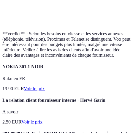
Telenet
Jusqu'à 1000
Oui
Oui
Voo
Jusqu'à 500
Non
Oui
**Verdict** : Selon les besoins en vitesse et les services annexes
(téléphonie, télévision), Proximus et Telenet se distinguent. Voo peut
être intéressant pour des budgets plus limités, malgré une vitesse
inférieure. Veillez à lire les avis des clients afin d'avoir une idée
claire des avantages et inconvénients de chaque fournisseur.
NOKIA 301.1 NOIR
Rakuten FR
19.90
EUR
Voir le prix
La relation client-fournisseur interne - Hervé Garin
A savoir
2.50
EUR
Voir le prix