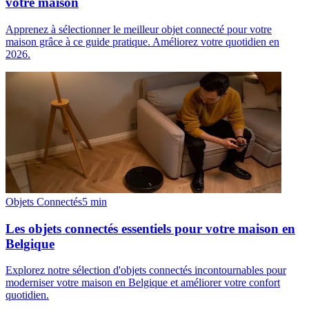
votre maison
Apprenez à sélectionner le meilleur objet connecté pour votre
maison grâce à ce guide pratique. Améliorez votre quotidien en
2026.
Objets Connectés
5
min
Les objets connectés essentiels pour votre maison en
Belgique
Explorez notre sélection d'objets connectés incontournables pour
moderniser votre maison en Belgique et améliorer votre confort
quotidien.