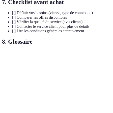
7. Checklist avant achat
[ ] Définir vos besoins (vitesse, type de connexion)
[ ] Comparer les offres disponibles
[ ] Vérifier la qualité du service (avis clients)
[ ] Contacter le service client pour plus de détails
[ ] Lire les conditions générales attentivement
8. Glossaire
Terme
Définition
Technologie de connexion Internet qui utilise des
ADSL
lignes téléphoniques.
Fibre
Moyen de transmission de données à grande vitesse
optique
via des fils en verre.
Bande
Capacité maximale de transmission des données d'une
Passante
connexion Internet.