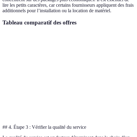
lire les petits caractères, car certains fournisseurs appliquent des frais
additionnels pour l’installation ou la location de matériel.
Tableau comparatif des offres
Critère
Proximus
Telenet
Voo
Type de
Fibre
Câble
ADSL/Fibre
connexion
optique
Vitesse (max)
1 Gbps
600 Mbps
200 Mbps
49
45
40
Prix (approx.)
EUR/mois
EUR/mois
EUR/mois
Service client
⭐⭐⭐⭐
⭐⭐⭐⭐⭐
⭐⭐⭐⭐
## 4. Étape 3 : Vérifier la qualité du service