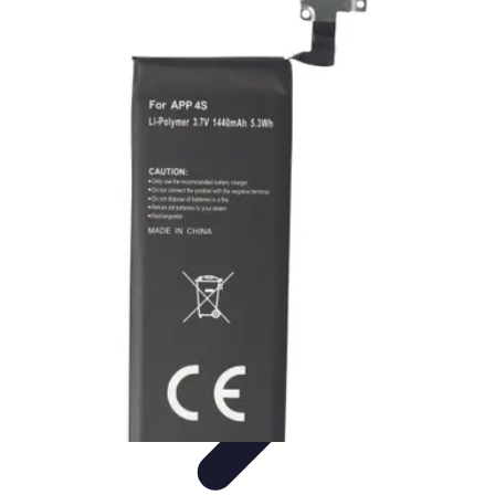
Connect Belgium
Objets Connectés
Guides et Tutoriels
Sécurité des objets
connectés
Tendances
Objets connectés
Connect Belgium