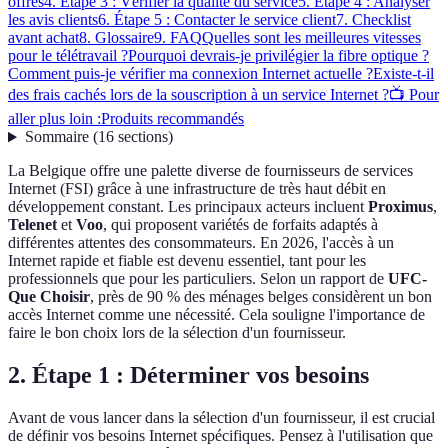
offres
4. Étape 3 : Vérifier la qualité du service
5. Étape 4 : Analyser
les avis clients
6. Étape 5 : Contacter le service client
7. Checklist
avant achat
8. Glossaire
9. FAQ
Quelles sont les meilleures vitesses
pour le télétravail ?
Pourquoi devrais-je privilégier la fibre optique ?
Comment puis-je vérifier ma connexion Internet actuelle ?
Existe-t-il
des frais cachés lors de la souscription à un service Internet ?
📺 Pour
aller plus loin :
Produits recommandés
Sommaire
(
16
sections
)
La Belgique offre une palette diverse de fournisseurs de services
Internet (FSI) grâce à une infrastructure de très haut débit en
développement constant. Les principaux acteurs incluent
Proximus
,
Telenet
et
Voo
, qui proposent variétés de forfaits adaptés à
différentes attentes des consommateurs. En 2026, l'accès à un
Internet rapide et fiable est devenu essentiel, tant pour les
professionnels que pour les particuliers. Selon un rapport de
UFC-
Que Choisir
, près de 90 % des ménages belges considèrent un bon
accès Internet comme une nécessité. Cela souligne l'importance de
faire le bon choix lors de la sélection d'un fournisseur.
2. Étape 1 : Déterminer vos besoins
Avant de vous lancer dans la sélection d'un fournisseur, il est crucial
de définir vos besoins Internet spécifiques. Pensez à l'utilisation que