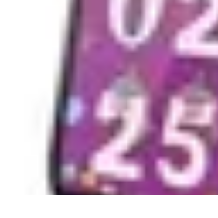
Connect Belgium
Objets Connectés
Guides et Tutoriels
Sécurité des objets connectés
Ten
Connect Belgium