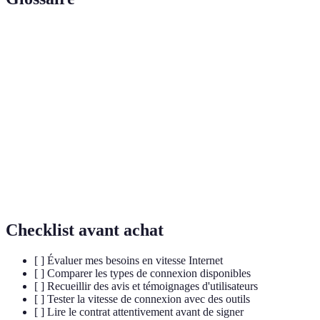
Terme
Définition
Technologie de connexion Internet utilisant les lignes
ADSL
téléphoniques classiques.
Fibre
Type de connexion Internet qui utilise des fils en fibre
optique
de verre pour une vitesse supérieure.
Temps pris pour qu'un paquet de données aille d'un
Latence
point à un autre, crucial pour le gaming en ligne.
Checklist avant achat
[ ] Évaluer mes besoins en vitesse Internet
[ ] Comparer les types de connexion disponibles
[ ] Recueillir des avis et témoignages d'utilisateurs
[ ] Tester la vitesse de connexion avec des outils
[ ] Lire le contrat attentivement avant de signer