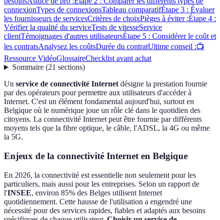
besoins
Astuce de pro :
Étape 2 : Comparer les différents types de
connexion
Types de connexions
Tableau comparatif
Étape 3 : Évaluer
les fournisseurs de services
Critères de choix
Pièges à éviter :
Étape 4 :
Vérifier la qualité du service
Tests de vitesse
Service
client
Témoignages d'autres utilisateurs
Étape 5 : Considérer le coût et
les contrats
Analysez les coûts
Durée du contrat
Ultime conseil :
📺
Ressource Vidéo
Glossaire
Checklist avant achat
Sommaire
(
21
sections
)
Un
service de connectivité Internet
désigne la prestation fournie
par des opérateurs pour permettre aux utilisateurs d'accéder à
Internet. C'est un élément fondamental aujourd'hui, surtout en
Belgique où le numérique joue un rôle clé dans le quotidien des
citoyens. La connectivité Internet peut être fournie par différents
moyens tels que la fibre optique, le câble, l'ADSL, la 4G ou même
la 5G.
Enjeux de la connectivité Internet en Belgique
En 2026, la connectivité est essentielle non seulement pour les
particuliers, mais aussi pour les entreprises. Selon un rapport de
l'
INSEE
, environ 85% des Belges utilisent Internet
quotidiennement. Cette hausse de l'utilisation a engendré une
nécessité pour des services rapides, fiables et adaptés aux besoins
spécifiques de chaque utilisateur.
Choisir un service de