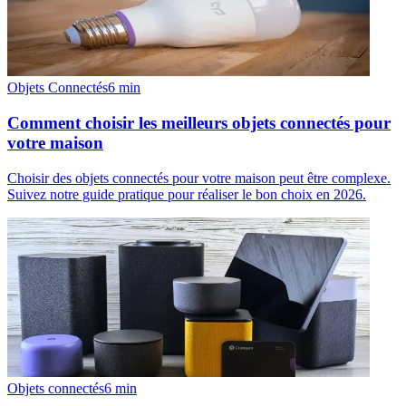
Objets Connectés
6
min
Comment choisir les meilleurs objets connectés pour
votre maison
Choisir des objets connectés pour votre maison peut être complexe.
Suivez notre guide pratique pour réaliser le bon choix en 2026.
Objets connectés
6
min