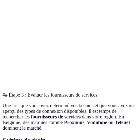
20-50
50-200
30-150
Vitesse
1000 Mbps
Mbps
Mbps
Mbps
Fiabilité
Très élevée
Variable
Élevée
Variable
Toutes
Usage
Usage
Usage
Utilisation
activités
moyen
modéré
flexibilit
Coût
Moins
Plus élevé
Variable
Variable
moyen/mois
cher
## Étape 3 : Évaluer les fournisseurs de services
Une fois que vous avez déterminé vos besoins et que vous avez un
aperçu des types de connexion disponibles, il est temps de
rechercher les
fournisseurs de services
dans votre région. En
Belgique, des marques comme
Proximus
,
Vodafone
ou
Telenet
dominent le marché.