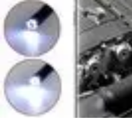
Connect Belgium
Objets Connectés
Guides et Tutoriels
Sécurité des objets connectés
Ten
Connect Belgium