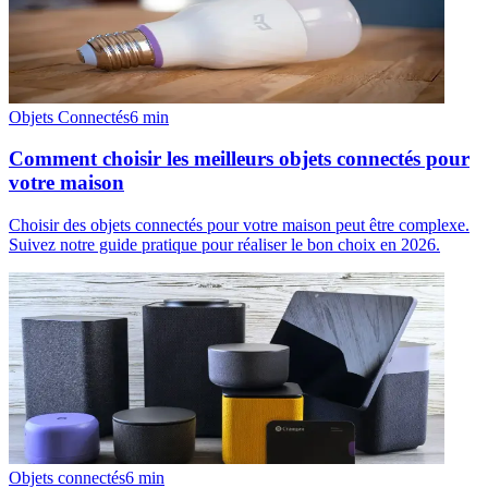
Objets Connectés
6
min
Comment choisir les meilleurs objets connectés pour
votre maison
Choisir des objets connectés pour votre maison peut être complexe.
Suivez notre guide pratique pour réaliser le bon choix en 2026.
Objets connectés
6
min