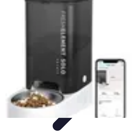
Connect Belgium
Objets Connectés
Guides et Tutoriels
Sécurité des objets
connectés
Tendances
Objets connectés
Connect Belgium