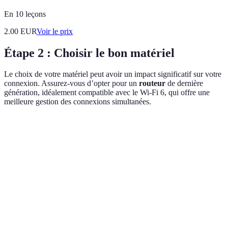
En 10 leçons
2.00
EUR
Voir le prix
Étape 2 : Choisir le bon matériel
Le choix de votre matériel peut avoir un impact significatif sur votre
connexion. Assurez-vous d’opter pour un
routeur
de dernière
génération, idéalement compatible avec le Wi-Fi 6, qui offre une
meilleure gestion des connexions simultanées.
Critère
Modèle A
Modèle B
Modèle C
Type de
Wi-Fi 5
Wi-Fi 6
Wi-Fi 6E
Wi-Fi
Ports
4
4
8
Ethernet
Protection
WPA2
WPA3
WPA3