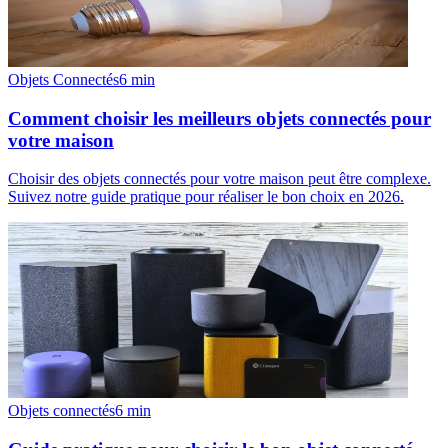
Objets Connectés
6
min
Comment choisir les meilleurs objets connectés pour
votre maison
Choisir des objets connectés pour votre maison peut être complexe.
Suivez notre guide pratique pour réaliser le bon choix en 2026.
Objets connectés
6
min