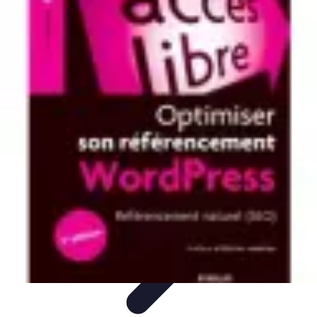
Connect Belgium
Objets Connectés
Guides et Tutoriels
Sécurité des objets
connectés
Tendances
Objets connectés
Connect Belgium