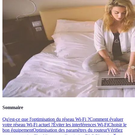
Sommaire
Qu'est-ce que l'optimisation du réseau Wi-Fi ?
Comment évaluer
votre réseau Wi-Fi actuel ?
Éviter les interférences Wi-Fi
Choisir le
bon équipement
Optimisation des paramètres du routeur
Vérifiez