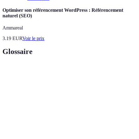
Optimiser son référencement WordPress : Référencement
naturel (SEO)
Ammareal
3.19
EUR
Voir le prix
Glossaire
Terme
Définition
Dernière norme de réseaux sans fil offrant une
Wi-Fi 6
meilleure vitesse et capacité.
Quality of Service, fonctionnalité priorisant
QoS
certains types de trafic.
Amplificateur
Appareil augmentant la portée d'un réseau Wi-Fi
de signal
existant.