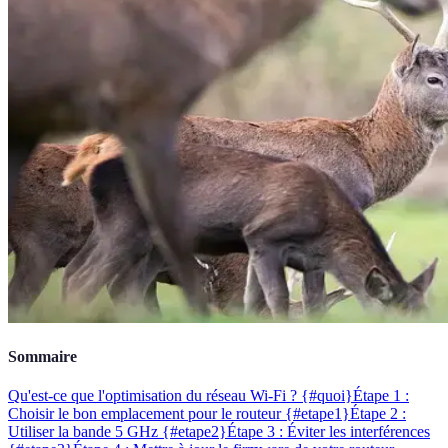
Sommaire
Qu'est-ce que l'optimisation du réseau Wi-Fi ? {#quoi}
Étape 1 :
Choisir le bon emplacement pour le routeur {#etape1}
Étape 2 :
Utiliser la bande 5 GHz {#etape2}
Étape 3 : Éviter les interférences