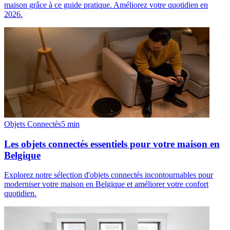
maison grâce à ce guide pratique. Améliorez votre quotidien en
2026.
Objets Connectés
5
min
Les objets connectés essentiels pour votre maison en
Belgique
Explorez notre sélection d'objets connectés incontournables pour
moderniser votre maison en Belgique et améliorer votre confort
quotidien.