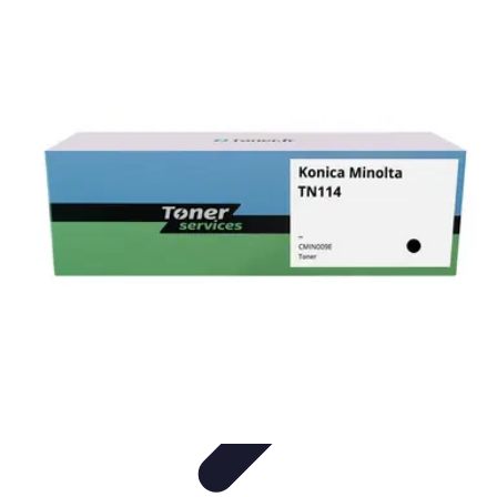
Connect Belgium
Objets Connectés
Guides et Tutoriels
Sécurité des objets
connectés
Tendances
Objets connectés
Connect Belgium