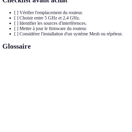
Checklist avant achat
[ ] Vérifier l'emplacement du routeur.
[ ] Choisir entre 5 GHz et 2,4 GHz.
[ ] Identifier les sources d'interférences.
[ ] Mettre à jour le firmware du routeur.
[ ] Considérer l'installation d'un système Mesh ou répéteur.
Glossaire
Terme
Définition
Répéteur
Dispositif qui capte et amplifie le signal Wi-Fi pour
Wi-Fi
étendre la portée.
Système
Réseau constitué de plusieurs points d'accès
Mesh
interconnectés pour une couverture uniforme.
Bande de
Fréquence sur laquelle votre routeur émet le signal
fréquence
sans fil (2,4 GHz ou 5 GHz).