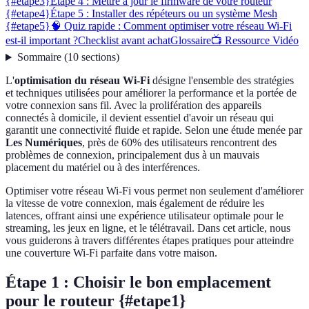
{#etape3}
Étape 4 : Mettre à jour le firmware de votre routeur
{#etape4}
Étape 5 : Installer des répéteurs ou un système Mesh
{#etape5}
🧠 Quiz rapide : Comment optimiser votre réseau Wi-Fi
est-il important ?
Checklist avant achat
Glossaire
📺 Ressource Vidéo
Sommaire
(
10
sections
)
L'
optimisation du réseau Wi-Fi
désigne l'ensemble des stratégies
et techniques utilisées pour améliorer la performance et la portée de
votre connexion sans fil. Avec la prolifération des appareils
connectés à domicile, il devient essentiel d'avoir un réseau qui
garantit une connectivité fluide et rapide. Selon une étude menée par
Les Numériques
, près de 60% des utilisateurs rencontrent des
problèmes de connexion, principalement dus à un mauvais
placement du matériel ou à des interférences.
Optimiser votre réseau Wi-Fi vous permet non seulement d'améliorer
la vitesse de votre connexion, mais également de réduire les
latences, offrant ainsi une expérience utilisateur optimale pour le
streaming, les jeux en ligne, et le télétravail. Dans cet article, nous
vous guiderons à travers différentes étapes pratiques pour atteindre
une couverture Wi-Fi parfaite dans votre maison.
Étape 1 : Choisir le bon emplacement
pour le routeur {#etape1}