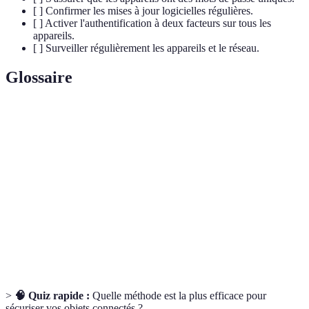
[ ] Confirmer les mises à jour logicielles régulières.
[ ] Activer l'authentification à deux facteurs sur tous les
appareils.
[ ] Surveiller régulièrement les appareils et le réseau.
Glossaire
Terme
Définition
Objet
Appareil capable de se connecter à Internet, souvent
connecté
contrôlé à distance.
Season
Authentification à deux facteurs, nécessitant une
2FA
double vérification d'identité.
SSID
Nom du réseau Wi-Fi, identifiant le réseau sans fil.
>
🧠 Quiz rapide :
Quelle méthode est la plus efficace pour
sécuriser vos objets connectés ?