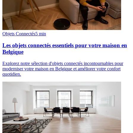
Objets Connectés
5
min
Les objets connectés essentiels pour votre maison en
Belgique
Explorez notre sélection d'objets connectés incontournables pour
moderniser votre maison en Belgique et améliorer votre confort
quotidien.