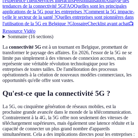
l'expérience client
Services interactifs
Personnalisation
Analyse des
tendances de la connectivité 5G
FAQ
Quelles sont les principales
applications de la 5G pour les entreprises ?
Comment la 5G impacte-
t-elle le secteur de la santé ?
Quelles entreprises sont pionnières dans
l'utilisation de la 5G en Belgique ?
Glossaire
Checklist avant achat
📺
Ressource Vidéo
Sommaire
(
16
sections
)
La
connectivité 5G
est à un tournant en Belgique, promettant de
transformer le paysage des affaires. En 2026, l'essor de la 5G ne se
limite pas simplement à des vitesses de connexion accrues, mais
représente une véritable révolution technologique pour les
entreprises de toutes tailles. De l'amélioration des processus
opérationnels à la création de nouveaux modèles commerciaux, les
opportunités qu'elle offre sont vastes.
Qu'est-ce que la connectivité 5G ?
La 5G, ou cinquième génération de réseaux mobiles, est la
prochaine grande avancée dans le monde de la télécommunication.
Contrairement à la 4G, la 5G offre non seulement des vitesses de
téléchargement supérieures, mais également une latence réduite et la
capacité de connecter un plus grand nombre d'appareils
simultanément. Cela a des implications directes pour les entreprises :