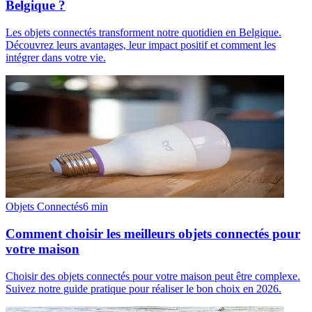
Belgique ?
Les objets connectés transforment notre quotidien en Belgique.
Découvrez leurs avantages, leur impact positif et comment les
intégrer dans votre vie.
Objets Connectés
6
min
Comment choisir les meilleurs objets connectés pour
votre maison
Choisir des objets connectés pour votre maison peut être complexe.
Suivez notre guide pratique pour réaliser le bon choix en 2026.