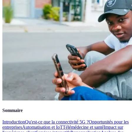
Sommaire
Introduction
Qu'est-ce que la connectivité 5G ?
Opportunités pour les
entreprises
Automatisation et IoT
Télémédecine et santé
Impact sur