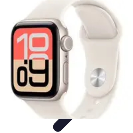
Connect Belgium
Objets Connectés
Guides et Tutoriels
Sécurité des objets
connectés
Tendances
Objets connectés
Connect Belgium