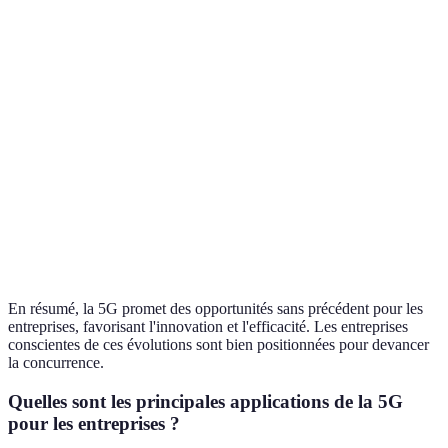
faible
Latence
20-30 ms
1 ms
600 ms
Dépend de
10 000
1 million
Connectivité
la
appareils/km²
d'appareils/km²
couverture
Exemples
Streaming
Télémédecine,
Zones
d'Applications
vidéo
IoT
isolées
Verdict
Fonctionnel
Haute-capacité
Limitations
En résumé, la 5G promet des opportunités sans précédent pour les
entreprises, favorisant l'innovation et l'efficacité. Les entreprises
conscientes de ces évolutions sont bien positionnées pour devancer
la concurrence.
Quelles sont les principales applications de la 5G
pour les entreprises ?