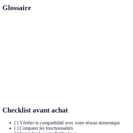
Glossaire
Terme
Définition
IoT (Internet
Réseau d'objets physiques connectés à Internet
des Objets)
capables de collecter et d'échanger des données.
Technologies permettant d'automatiser les
Domotique
équipements de la maison pour améliorer le
confort et la sécurité.
Pratique médicale permettant de fournir des soins
Télémédecine
à distance grâce aux technologies numériques.
Checklist avant achat
[ ] Vérifier la compatibilité avec votre réseau domestique
[ ] Comparer les fonctionnalités