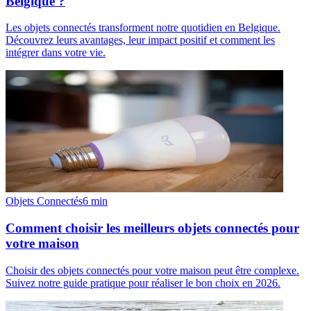
Belgique ?
Les objets connectés transforment notre quotidien en Belgique.
Découvrez leurs avantages, leur impact positif et comment les
intégrer dans votre vie.
Objets Connectés
6
min
Comment choisir les meilleurs objets connectés pour
votre maison
Choisir des objets connectés pour votre maison peut être complexe.
Suivez notre guide pratique pour réaliser le bon choix en 2026.