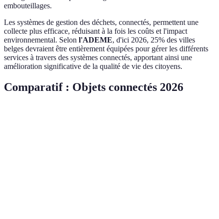
embouteillages.
Les systèmes de gestion des déchets, connectés, permettent une
collecte plus efficace, réduisant à la fois les coûts et l'impact
environnemental. Selon
l'ADEME
, d'ici 2026, 25% des villes
belges devraient être entièrement équipées pour gérer les différents
services à travers des systèmes connectés, apportant ainsi une
amélioration significative de la qualité de vie des citoyens.
Comparatif : Objets connectés 2026
Critère
Maison intelligente
Santé connectée
Mo
Adoption
Croissante
Forte
En
Impact
Réduction des coûts
Meilleure santé
Di
environnemental
Coût moyen
300-1000€
100-500€
25
Perspectives
30% des
1 