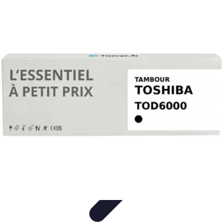
Connect Belgium
Objets Connectés
Guides et Tutoriels
Sécurité des objets
connectés
Tendances
Objets connectés
Connect Belgium