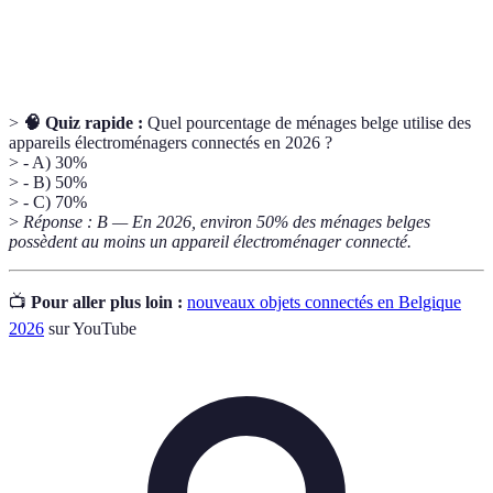
Assistants
via la voix, comme pour des requêtes d'information
Vocaux
ou le contrôle d'autres appareils.
>
🧠 Quiz rapide :
Quel pourcentage de ménages belge utilise des
appareils électroménagers connectés en 2026 ?
> - A) 30%
> - B) 50%
> - C) 70%
>
Réponse : B — En 2026, environ 50% des ménages belges
possèdent au moins un appareil électroménager connecté.
📺
Pour aller plus loin :
nouveaux objets connectés en Belgique
2026
sur YouTube