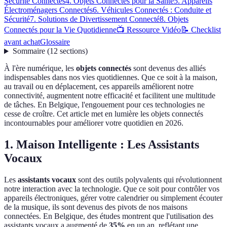
Sécurité Connectés
4. Objets Connectés pour la Santé
5. Appareils
Électroménagers Connectés
6. Véhicules Connectés : Conduite et
Sécurité
7. Solutions de Divertissement Connecté
8. Objets
Connectés pour la Vie Quotidienne
📺 Ressource Vidéo
📝 Checklist
avant achat
Glossaire
Sommaire
(
12
sections
)
À l'ère numérique, les
objets connectés
sont devenus des alliés
indispensables dans nos vies quotidiennes. Que ce soit à la maison,
au travail ou en déplacement, ces appareils améliorent notre
connectivité, augmentent notre efficacité et facilitent une multitude
de tâches. En Belgique, l'engouement pour ces technologies ne
cesse de croître. Cet article met en lumière les objets connectés
incontournables pour améliorer votre quotidien en 2026.
1. Maison Intelligente : Les Assistants
Vocaux
Les
assistants vocaux
sont des outils polyvalents qui révolutionnent
notre interaction avec la technologie. Que ce soit pour contrôler vos
appareils électroniques, gérer votre calendrier ou simplement écouter
de la musique, ils sont devenus des pivots de nos maisons
connectées. En Belgique, des études montrent que l'utilisation des
assistants vocaux a augmenté de
35%
en un an, reflétant une