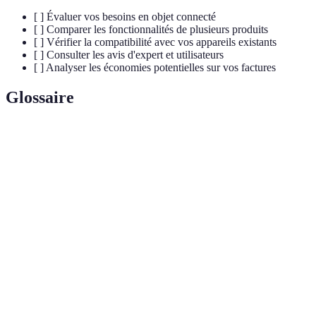
[ ] Évaluer vos besoins en objet connecté
[ ] Comparer les fonctionnalités de plusieurs produits
[ ] Vérifier la compatibilité avec vos appareils existants
[ ] Consulter les avis d'expert et utilisateurs
[ ] Analyser les économies potentielles sur vos factures
Glossaire
Terme
Définition
IoT
(Internet
Réseau d’objets physiques connectés à Internet,
des
capables de collecter et d'échanger des données.
Objets)
Maison dotée de technologies interconnectées
Smart
permettant de contrôler divers systèmes aux moyens
Home
d’un smartphone ou d’un assistant vocal.
Technologies permettant d'interagir avec des appareils