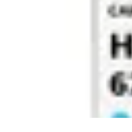
Connect Belgium
Objets Connectés
Guides et Tutoriels
Sécurité des objets connectés
Ten
Connect Belgium