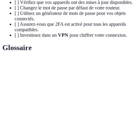
[ ] Vérifiez que vos appareils ont des mises à jour disponibles.
[ ] Changez le mot de passe par défaut de votre routeur.
[ ] Utilisez un générateur de mots de passe pour vos objets
connectés.
[ ] Assurez-vous que 2FA est activé pour tous les appareils
compatibles.
[ ] Investissez dans un
VPN
pour chiffrer votre connexion.
Glossaire
Terme
Définition
Objets
Appareils pouvant se connecter à Internet pour
connectés
échanger des données.
Réseau privé virtuel qui chiffre les données
VPN
envoyées sur Internet.
Authentification
Méthode de sécurité nécessitant deux types de
à deux facteurs
vérification pour accéder à un compte.