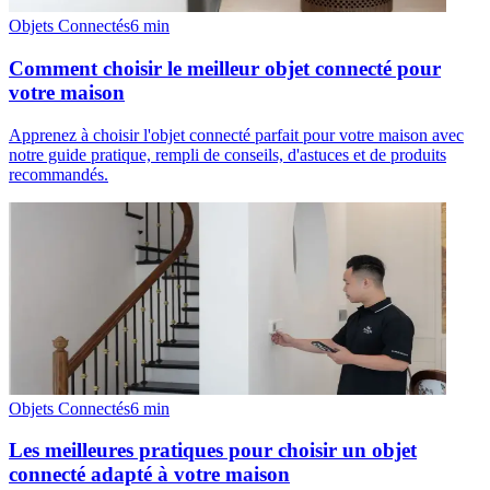
Objets Connectés
6
min
Comment choisir le meilleur objet connecté pour
votre maison
Apprenez à choisir l'objet connecté parfait pour votre maison avec
notre guide pratique, rempli de conseils, d'astuces et de produits
recommandés.
Objets Connectés
6
min
Les meilleures pratiques pour choisir un objet
connecté adapté à votre maison