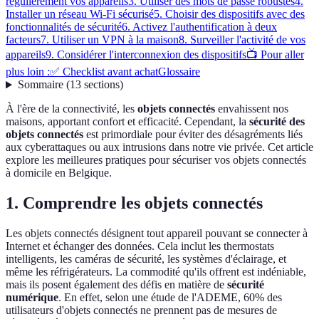
régulièrement vos appareils
3. Utiliser des mots de passe robustes
4.
Installer un réseau Wi-Fi sécurisé
5. Choisir des dispositifs avec des
fonctionnalités de sécurité
6. Activez l'authentification à deux
facteurs
7. Utiliser un VPN à la maison
8. Surveiller l'activité de vos
appareils
9. Considérer l'interconnexion des dispositifs
📺 Pour aller
plus loin :
✅ Checklist avant achat
Glossaire
Sommaire
(
13
sections
)
À l'ère de la connectivité, les
objets connectés
envahissent nos
maisons, apportant confort et efficacité. Cependant, la
sécurité des
objets connectés
est primordiale pour éviter des désagréments liés
aux cyberattaques ou aux intrusions dans notre vie privée. Cet article
explore les meilleures pratiques pour sécuriser vos objets connectés
à domicile en Belgique.
1. Comprendre les objets connectés
Les objets connectés désignent tout appareil pouvant se connecter à
Internet et échanger des données. Cela inclut les thermostats
intelligents, les caméras de sécurité, les systèmes d'éclairage, et
même les réfrigérateurs. La commodité qu'ils offrent est indéniable,
mais ils posent également des défis en matière de
sécurité
numérique
. En effet, selon une étude de l'ADEME, 60% des
utilisateurs d'objets connectés ne prennent pas de mesures de