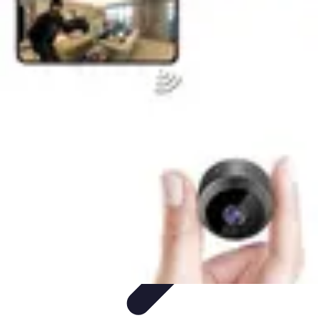
Connect Belgium
Objets Connectés
Guides et Tutoriels
Sécurité des objets
connectés
Tendances
Objets connectés
Connect Belgium