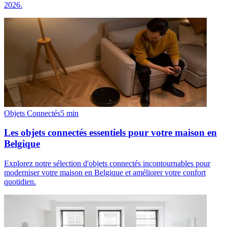
2026.
Objets Connectés
5
min
Les objets connectés essentiels pour votre maison en
Belgique
Explorez notre sélection d'objets connectés incontournables pour
moderniser votre maison en Belgique et améliorer votre confort
quotidien.