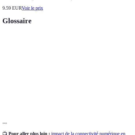
9.59
EUR
Voir le prix
Glossaire
Terme
Définition
Internet des objets
Réseautage d'appareils physiques connectés
(IoT)
à Internet.
Connexion Internet offrant des vitesses
Haut débit
élevées.
Services gouvernementaux délivrés en
E-gouvernement
ligne.
---
📺
Pour aller plus loin :
impact de la connectivité numérique en