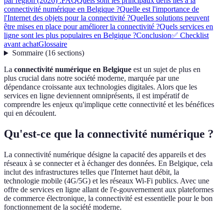
par région (2026) :
FAQ
Quels sont les principaux défis liés à la
connectivité numérique en Belgique ?
Quelle est l'importance de
l'Internet des objets pour la connectivité ?
Quelles solutions peuvent
être mises en place pour améliorer la connectivité ?
Quels services en
ligne sont les plus populaires en Belgique ?
Conclusion
✅ Checklist
avant achat
Glossaire
Sommaire
(
16
sections
)
La
connectivité numérique en Belgique
est un sujet de plus en
plus crucial dans notre société moderne, marquée par une
dépendance croissante aux technologies digitales. Alors que les
services en ligne deviennent omniprésents, il est impératif de
comprendre les enjeux qu'implique cette connectivité et les bénéfices
qui en découlent.
Qu'est-ce que la connectivité numérique ?
La connectivité numérique désigne la capacité des appareils et des
réseaux à se connecter et à échanger des données. En Belgique, cela
inclut des infrastructures telles que l'Internet haut débit, la
technologie mobile (4G/5G) et les réseaux Wi-Fi publics. Avec une
offre de services en ligne allant de l'e-gouvernement aux plateformes
de commerce électronique, la connectivité est essentielle pour le bon
fonctionnement de la société moderne.