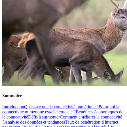
Sommaire
Introduction
Qu'est-ce que la connectivité numérique ?
Pourquoi la
connectivité numérique est-elle cruciale ?
Bénéfices économiques de
la connectivité
Défis à surmonter
Comment améliorer la connectivité
?
Analyse des données et tendances
Taux de pénétration d'Internet