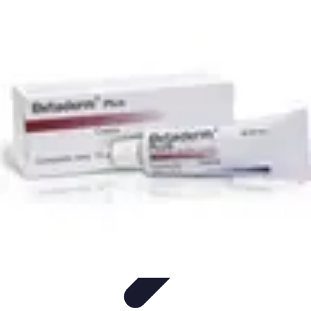
Connect Belgium
Objets Connectés
Guides et Tutoriels
Sécurité des objets
connectés
Tendances
Objets connectés
Connect Belgium