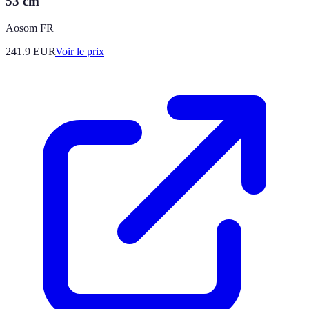
53 cm
Aosom FR
241.9
EUR
Voir le prix